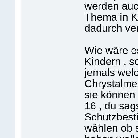
werden auc
Thema in K
dadurch ver
Wie wäre e
Kindern , s
jemals wel
Chrystalmep
sie können
16 , du sags
Schutzbesti
wählen ob 