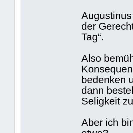
Augustinus 
der Gerech
Tag“.
Also bemüh
Konsequenz
bedenken u
dann beste
Seligkeit z
Aber ich b