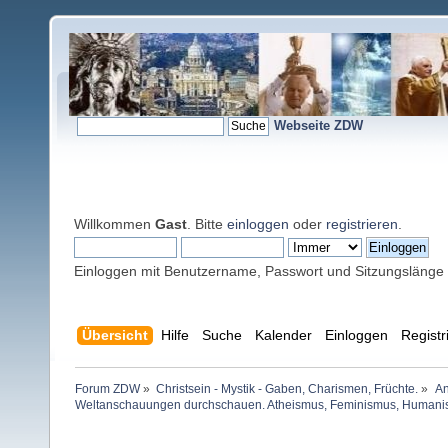
Webseite ZDW
Willkommen
Gast
. Bitte
einloggen
oder
registrieren
.
Einloggen mit Benutzername, Passwort und Sitzungslänge
Übersicht
Hilfe
Suche
Kalender
Einloggen
Registr
Forum ZDW
»
Christsein - Mystik - Gaben, Charismen, Früchte.
»
An
Weltanschauungen durchschauen. Atheismus, Feminismus, Human