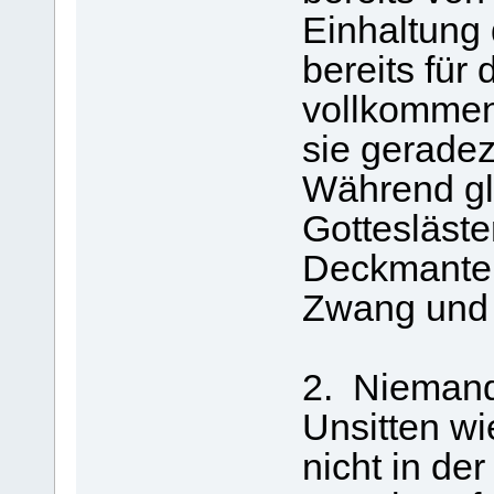
Einhaltung 
bereits fü
vollkommen 
sie geradez
Während gl
Gottesläst
Deckmantel
Zwang und 
2. Niemand
Unsitten w
nicht in de