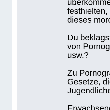
überkommen
festhielten
dieses mord
Du beklags
von Pornog
usw.?
Zu Pornogra
Gesetze, di
Jugend
Erwachsene 