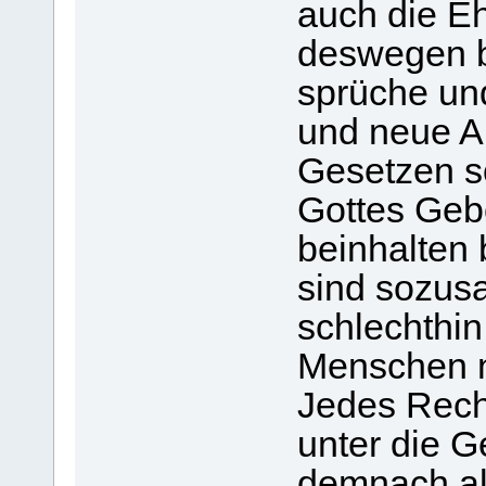
auch die Eh
deswegen b
sprüche un
und neue A
Gesetzen so
Gottes Geb
beinhalten 
sind sozus
schlechthi
Menschen n
Jedes Recht
unter die Ge
demnach als