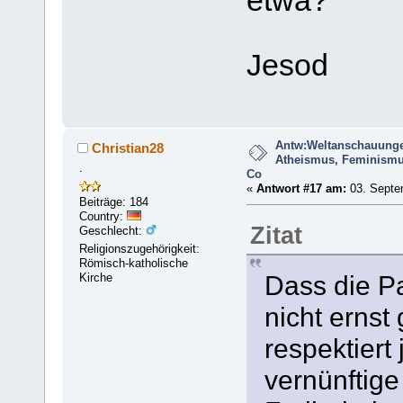
etwa?
Jesod
Antw:Weltanschauung
Christian28
Atheismus, Feminism
.
Co
«
Antwort #17 am:
03. Septe
Beiträge: 184
Country:
Zitat
Geschlecht:
Religionszugehörigkeit:
Römisch-katholische
Dass die Pa
Kirche
nicht erns
respektiert 
vernünftige