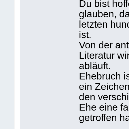
Du bist hoff
glauben, da
letzten hu
ist.
Von der an
Literatur w
abläuft.
Ehebruch is
ein Zeichen
den versch
Ehe eine f
getroffen h