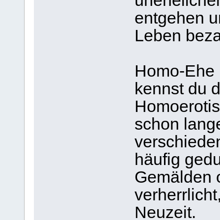
unehelichen
entgehen un
Leben beza
Homo-Ehe i
kennst du d
Homoerotis
schon lang
verschiede
häufig gedu
Gemälden o
verherrlich
Neuzeit.