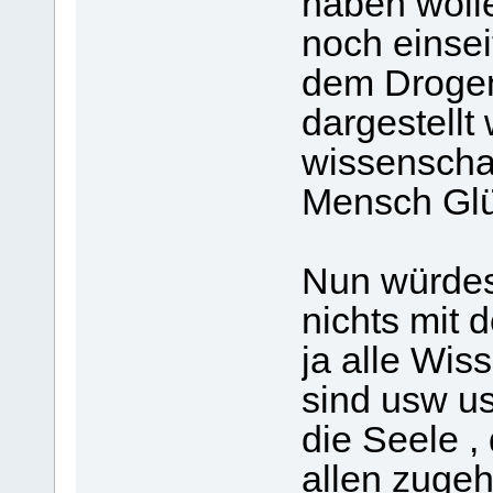
haben wolle
noch einsei
dem Drogen 
dargestellt 
wissenschaf
Mensch Glü
Nun würdest
nichts mit d
ja alle Wis
sind usw us
die Seele ,
allen zuge