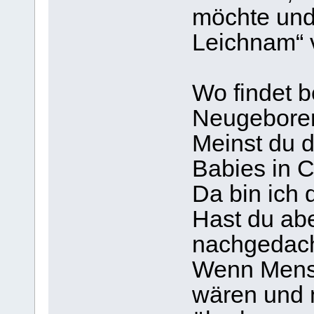
möchte und 
Leichnam“ v
Wo findet b
Neugeboren
Meinst du d
Babies in C
Da bin ich 
Hast du abe
nachgedac
Wenn Mensc
wären und n