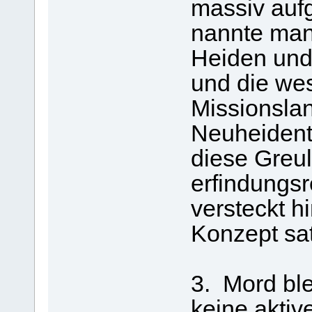
massiv aufg
nannte man
Heiden und 
und die wes
Missionslan
Neuheident
diese Greul
erfindungsr
versteckt h
Konzept sat
3. Mord ble
keine aktiv