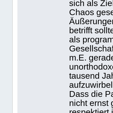
sich als Zi
Chaos ge
Äußerunge
betrifft sol
als program
Gesellscha
m.E. gerade
unorthodox
tausend Ja
aufzuwirbel
Dass die Par
nicht erns
respektiert 