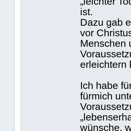
„leichter T
ist.
Dazu gab e
vor Christ
Menschen u
Voraussetz
erleichtern
Ich habe fü
fürmich un
Voraussetz
„lebenserh
wünsche, we