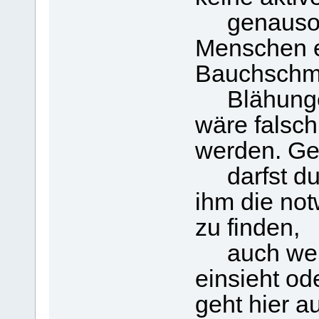
genauso w
Menschen e
Bauchschme
Blähungen 
wäre falsch
werden. G
darfst du 
ihm die not
zu finden,
auch wenn 
einsieht od
geht hier a