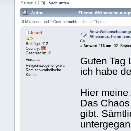
Seiten:
1
2
[
3
]
Nach unten
Autor
Thema: Weltanschauunge
(Gelesen 33807 mal)
0 Mitglieder und 1 Gast betrachten dieses Thema.
Antw:Weltanschauung
Jesod
Atheismus, Feminism
Co
Beiträge: 112
«
Antwort #16 am:
02. Septe
Country:
Geschlecht:
Guten Tag 
Verdana
Religionszugehörigkeit:
ich habe de
Römisch-katholische
Kirche
Hier meine 
Das Chaos e
gibt. Sämtl
untergegan