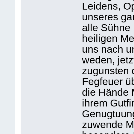
Leidens, O
unseres ga
alle Sühne
heiligen M
uns nach u
weden, jetz
zugunsten 
Fegfeuer üb
die Hände 
ihrem Gutf
Genugtuun
zuwende Mar