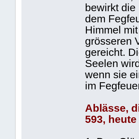
bewirkt die
dem Fegfeue
Himmel mit
grösseren V
gereicht. D
Seelen wird
wenn sie e
im Fegfeuer
Ablässe, d
593, heute