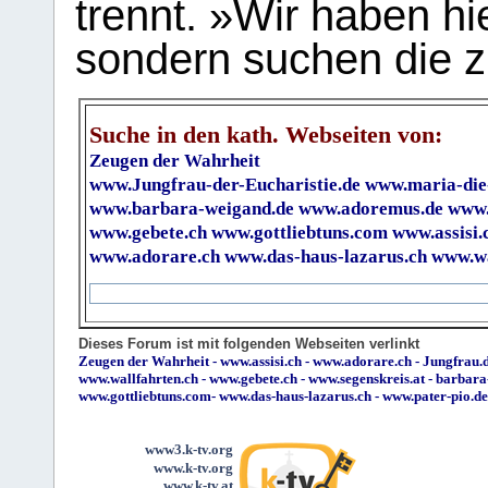
trennt. »Wir haben hi
sondern suchen die z
Suche in den kath. Webseiten von:
Zeugen der Wahrheit
www.Jungfrau-der-Eucharistie.de
www.maria-die
www.barbara-weigand.de
www.adoremus.de
www.
www.gebete.ch
www.gottliebtuns.com
www.assisi.
www.adorare.ch
www.das-haus-lazarus.ch
www.wa
Dieses Forum ist mit folgenden Webseiten verlinkt
Zeugen der Wahrheit
-
www.assisi.ch
-
www.adorare.ch
-
Jungfrau.d
www.wallfahrten.ch
-
www.gebete.ch
-
www.segenskreis.at
-
barbara
www.gottliebtuns.com
-
www.das-haus-lazarus.ch
-
www.pater-pio.de
www3.k-tv.org
www.k-tv.org
www.k-tv.at