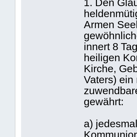
1. Den Gläu
heldenmüti
Armen Seel
gewöhnlich
innert 8 Ta
heiligen K
Kirche, Ge
Vaters) ein
zuwendbare
gewährt:
a) jedesmal
Kommunion