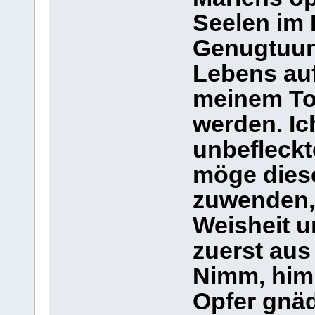
Seelen im 
Genugtuun
Lebens auf
meinem Tod
werden. Ic
unbefleckt
möge dies
zuwenden, 
Weisheit u
zuerst aus
Nimm, himm
Opfer gnäd