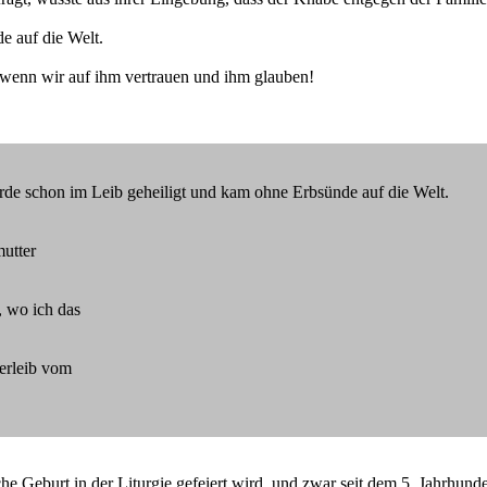
e auf die Welt.
t, wenn wir auf ihm vertrauen und ihm glauben!
urde schon im Leib geheiligt und kam ohne Erbsünde auf die Welt.
mutter
, wo ich das
terleib vom
iche Geburt in der Liturgie gefeiert wird, und zwar seit dem 5. Jahrhun