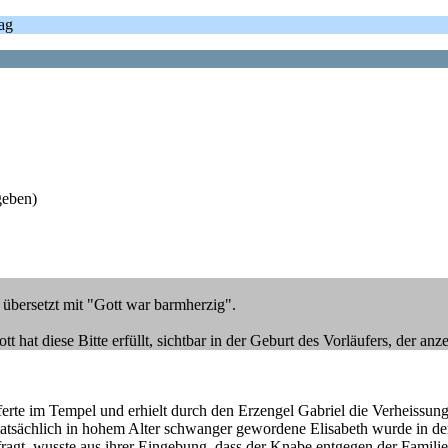
tag
geben)
e übersetzt mit "Gott war barmherzig".
at diese Bitte erfüllt, sichtbar in der Geburt des Vorläufers, der anz
pferte im Tempel und erhielt durch den Erzengel Gabriel die Verheissun
sächlich in hohem Alter schwanger gewordene Elisabeth wurde in der S
gt, wusste aus ihrer Eingebung, dass der Knabe entgegen der Familientr