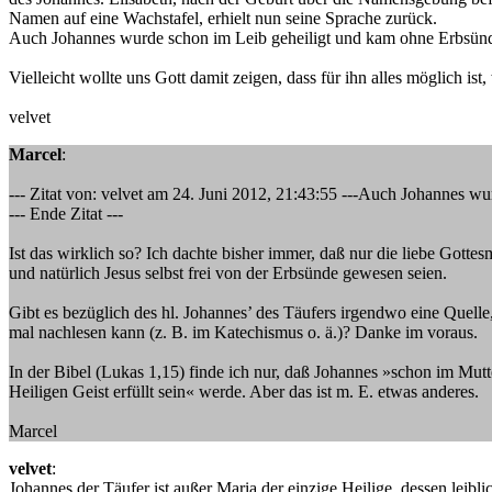
Namen auf eine Wachstafel, erhielt nun seine Sprache zurück.
Auch Johannes wurde schon im Leib geheiligt und kam ohne Erbsünd
Vielleicht wollte uns Gott damit zeigen, dass für ihn alles möglich is
velvet
Marcel
:
--- Zitat von: velvet am 24. Juni 2012, 21:43:55 ---Auch Johannes w
--- Ende Zitat ---
Ist das wirklich so? Ich dachte bisher immer, daß nur die liebe Gottes
und natürlich Jesus selbst frei von der Erbsünde gewesen seien.
Gibt es bezüglich des hl. Johannes’ des Täufers irgendwo eine Quelle
mal nachlesen kann (z. B. im Katechismus o. ä.)? Danke im voraus.
In der Bibel (Lukas 1,15) finde ich nur, daß Johannes »schon im Mut
Heiligen Geist erfüllt sein« werde. Aber das ist m. E. etwas anderes.
Marcel
velvet
:
Johannes der Täufer ist außer Maria der einzige Heilige, dessen leibl