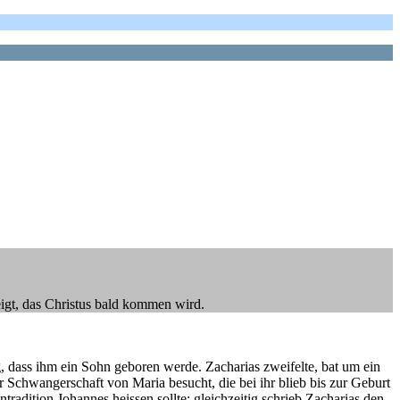
eigt, das Christus bald kommen wird.
g, dass ihm ein Sohn geboren werde. Zacharias zweifelte, bat um ein
chwangerschaft von Maria besucht, die bei ihr blieb bis zur Geburt
adition Johannes heissen sollte; gleichzeitig schrieb Zacharias den