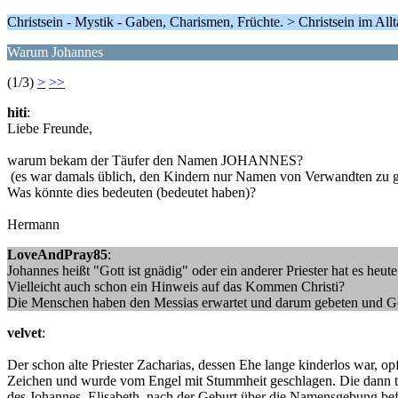
Christsein - Mystik - Gaben, Charismen, Früchte. > Christsein im All
Warum Johannes
(1/3)
>
>>
hiti
:
Liebe Freunde,
warum bekam der Täufer den Namen JOHANNES?
(es war damals üblich, den Kindern nur Namen von Verwandten zu 
Was könnte dies bedeuten (bedeutet haben)?
Hermann
LoveAndPray85
:
Johannes heißt "Gott ist gnädig" oder ein anderer Priester hat es heut
Vielleicht auch schon ein Hinweis auf das Kommen Christi?
Die Menschen haben den Messias erwartet und darum gebeten und Gott h
velvet
:
Der schon alte Priester Zacharias, dessen Ehe lange kinderlos war, o
Zeichen und wurde vom Engel mit Stummheit geschlagen. Die dann tat
des Johannes. Elisabeth, nach der Geburt über die Namensgebung befra