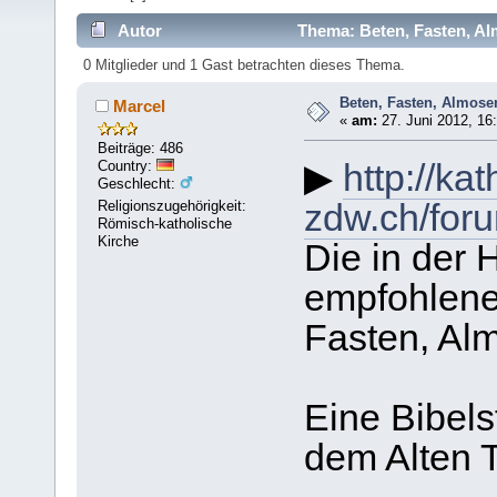
Autor
Thema: Beten, Fasten, Al
0 Mitglieder und 1 Gast betrachten dieses Thema.
Beten, Fasten, Almose
Marcel
«
am:
27. Juni 2012, 16
Beiträge: 486
Country:
▶
http://kat
Geschlecht:
Religionszugehörigkeit:
zdw.ch/for
Römisch-katholische
Kirche
Die in der 
empfohlene
Fasten, Al
Eine Bibels
dem Alten 