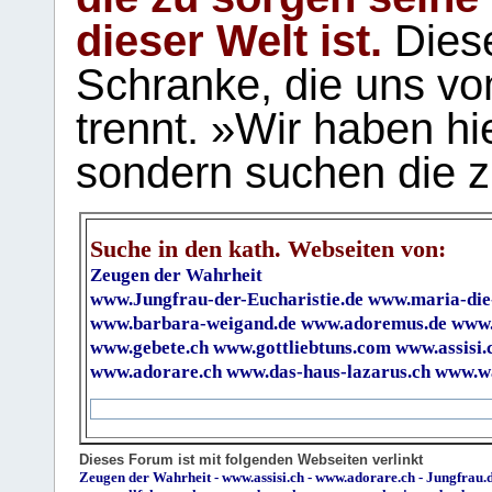
dieser Welt ist.
Diese
Schranke, die uns vo
trennt. »Wir haben hi
sondern suchen die z
Suche in den kath. Webseiten von:
Zeugen der Wahrheit
www.Jungfrau-der-Eucharistie.de
www.maria-die
www.barbara-weigand.de
www.adoremus.de
www.
www.gebete.ch
www.gottliebtuns.com
www.assisi.
www.adorare.ch
www.das-haus-lazarus.ch
www.wa
Dieses Forum ist mit folgenden Webseiten verlinkt
Zeugen der Wahrheit
-
www.assisi.ch
-
www.adorare.ch
-
Jungfrau.d