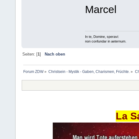
Marcel
In te, Domine, speravi:
non confundar in aeternum.
Seiten: [
1
]
Nach oben
Forum ZDW
»
Christsein - Mystik - Gaben, Charismen, Früchte.
»
Ch
La S