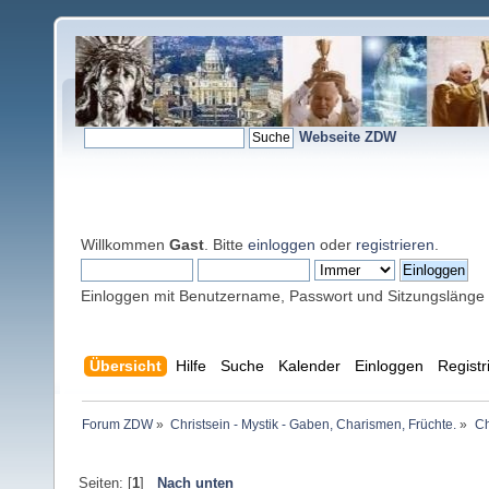
Webseite ZDW
Willkommen
Gast
. Bitte
einloggen
oder
registrieren
.
Einloggen mit Benutzername, Passwort und Sitzungslänge
Übersicht
Hilfe
Suche
Kalender
Einloggen
Registr
Forum ZDW
»
Christsein - Mystik - Gaben, Charismen, Früchte.
»
Ch
Seiten: [
1
]
Nach unten