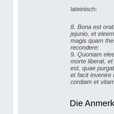
lateinisch:
8. Bona est ora
jejunio, et elee
magis quam the
recondere:
9. Quoniam ele
morte liberat, et
est, quae purga
et facit invenire
cordiam et vita
Die Anmer