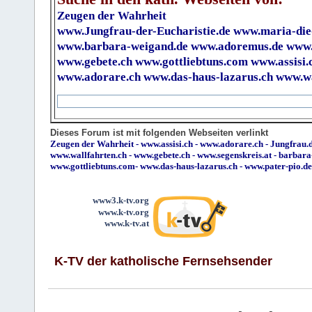
Zeugen der Wahrheit
www.Jungfrau-der-Eucharistie.de
www.maria-die
www.barbara-weigand.de
www.adoremus.de
www.
www.gebete.ch
www.gottliebtuns.com
www.assisi.
www.adorare.ch
www.das-haus-lazarus.ch
www.wa
Dieses Forum ist mit folgenden Webseiten verlinkt
Zeugen der Wahrheit
-
www.assisi.ch
-
www.adorare.ch
-
Jungfrau.d
www.wallfahrten.ch
-
www.gebete.ch
-
www.segenskreis.at
-
barbara
www.gottliebtuns.com
-
www.das-haus-lazarus.ch
-
www.pater-pio.de
www3.k-tv.org
www.k-tv.org
www.k-tv.at
K-TV der katholische Fernsehsender