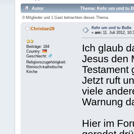
Autor
Thema: Kehr um und tu B
0 Mitglieder und 1 Gast betrachten dieses Thema.
Kehr um und tu Buße
Christian28
«
am:
11. Juli 2012, 10:
.
Ich glaub d
Beiträge: 184
Country:
Jesus den 
Geschlecht:
Religionszugehörigkeit:
Testament 
Römisch-katholische
Kirche
Jetzt ruft 
viele ander
Warnung da
Hier im For