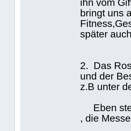
ihn vom Gif
bringt uns
Fitness,Ge
später auc
2. Das Ros
und der Bes
z.B unter d
Eben stell
, die Mess