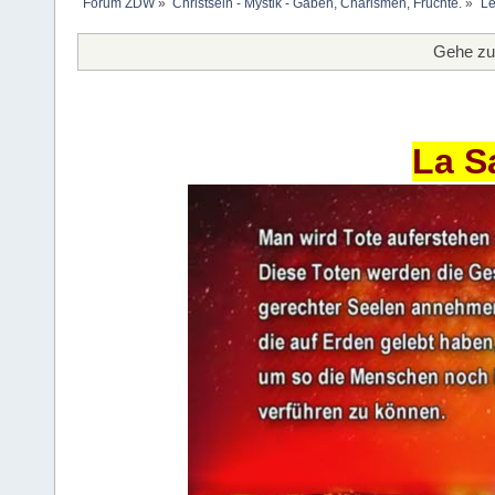
Forum ZDW
»
Christsein - Mystik - Gaben, Charismen, Früchte.
»
Le
Gehe zu
La S