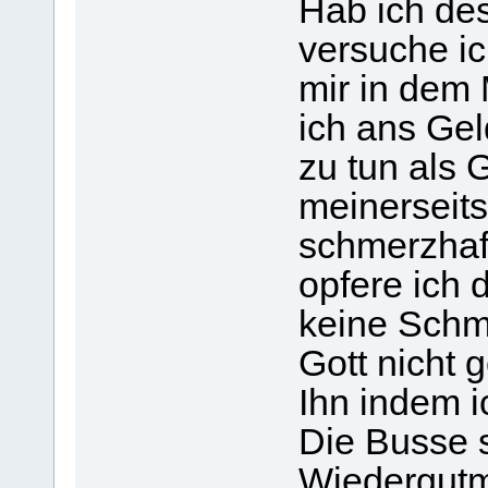
Hab ich des
versuche i
mir in dem
ich ans Gel
zu tun als 
meinerseit
schmerzhaft
opfere ich 
keine Schm
Gott nicht 
Ihn indem i
Die Busse s
Wiedergutm