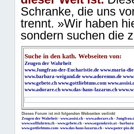
Schranke, die uns vo
trennt. »Wir haben hi
sondern suchen die z
Suche in den kath. Webseiten von:
Zeugen der Wahrheit
www.Jungfrau-der-Eucharistie.de
www.maria-die
www.barbara-weigand.de
www.adoremus.de
www.
www.gebete.ch
www.gottliebtuns.com
www.assisi.
www.adorare.ch
www.das-haus-lazarus.ch
www.wa
Dieses Forum ist mit folgenden Webseiten verlinkt
Zeugen der Wahrheit
-
www.assisi.ch
-
www.adorare.ch
-
Jungfrau.d
www.wallfahrten.ch
-
www.gebete.ch
-
www.segenskreis.at
-
barbara
www.gottliebtuns.com
-
www.das-haus-lazarus.ch
-
www.pater-pio.de