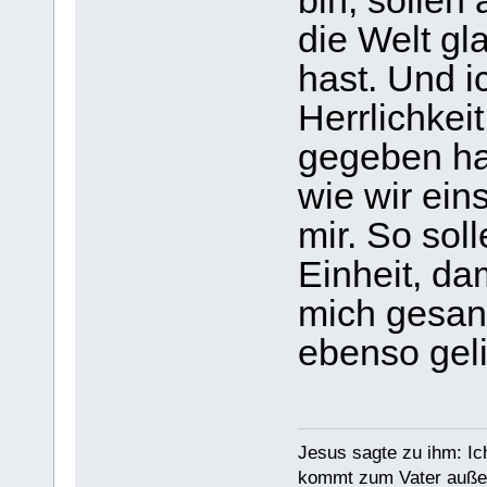
bin, sollen 
die Welt gl
hast. Und i
Herrlichkei
gegeben has
wie wir eins
mir. So soll
Einheit, da
mich gesan
ebenso geli
Jesus sagte zu ihm: Ic
kommt zum Vater außer