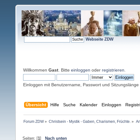
Webseite ZDW
Willkommen
Gast
. Bitte
einloggen
oder
registrieren
.
Einloggen mit Benutzername, Passwort und Sitzungslänge
Übersicht
Hilfe
Suche
Kalender
Einloggen
Registr
Forum ZDW
»
Christsein - Mystik - Gaben, Charismen, Früchte.
»
An
Seiten: [
1
]
Nach unten