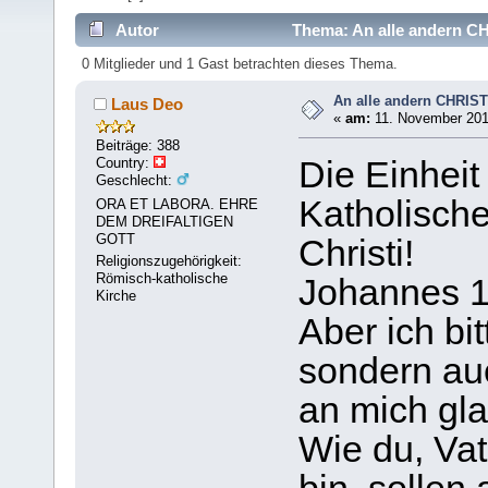
Autor
Thema: An alle andern 
0 Mitglieder und 1 Gast betrachten dieses Thema.
An alle andern CHRI
Laus Deo
«
am:
11. November 201
Beiträge: 388
Country:
Die Einheit 
Geschlecht:
Katholische
ORA ET LABORA. EHRE
DEM DREIFALTIGEN
GOTT
Christi!
Religionszugehörigkeit:
Römisch-katholische
Johannes 1
Kirche
Aber ich bit
sondern auc
an mich gla
Wie du, Vate