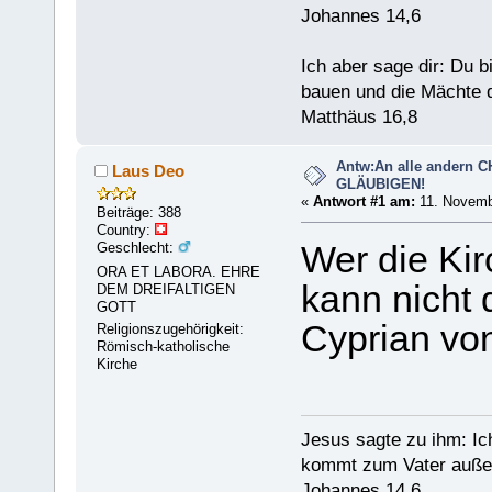
Johannes 14,6
Ich aber sage dir: Du 
bauen und die Mächte d
Matthäus 16,8
Antw:An alle andern 
Laus Deo
GLÄUBIGEN!
«
Antwort #1 am:
11. Novembe
Beiträge: 388
Country:
Geschlecht:
Wer die Kirc
ORA ET LABORA. EHRE
kann nicht 
DEM DREIFALTIGEN
GOTT
Cyprian vo
Religionszugehörigkeit:
Römisch-katholische
Kirche
Jesus sagte zu ihm: Ic
kommt zum Vater außer
Johannes 14,6