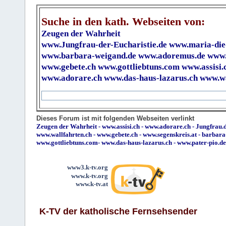
Suche in den kath. Webseiten von:
Zeugen der Wahrheit
www.Jungfrau-der-Eucharistie.de
www.maria-die
www.barbara-weigand.de
www.adoremus.de
www.
www.gebete.ch
www.gottliebtuns.com
www.assisi.
www.adorare.ch
www.das-haus-lazarus.ch
www.wa
Dieses Forum ist mit folgenden Webseiten verlinkt
Zeugen der Wahrheit
-
www.assisi.ch
-
www.adorare.ch
-
Jungfrau.d
www.wallfahrten.ch
-
www.gebete.ch
-
www.segenskreis.at
-
barbara
www.gottliebtuns.com
-
www.das-haus-lazarus.ch
-
www.pater-pio.de
www3.k-tv.org
www.k-tv.org
www.k-tv.at
K-TV der katholische Fernsehsender