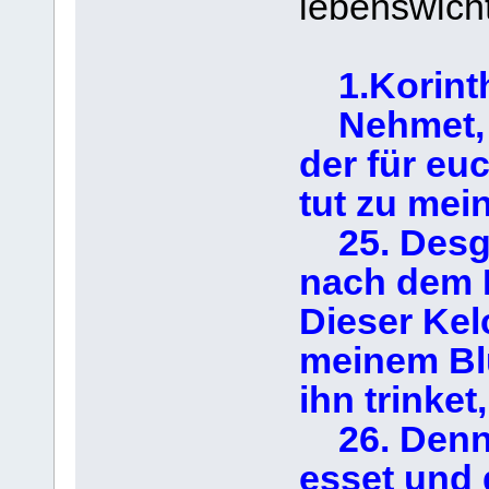
lebenswich
1.Korinth
Nehmet, es
der für eu
tut zu mei
25. Desgl
nach dem M
Dieser Kel
meinem Blut
ihn trinke
26. Denn s
esset und 