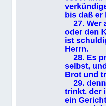
verkündige
bis daß er
27. Wer al
oder den K
ist schuld
Herrn.
28. Es pr
selbst, un
Brot und t
29. denn 
trinkt, der
ein Gericht