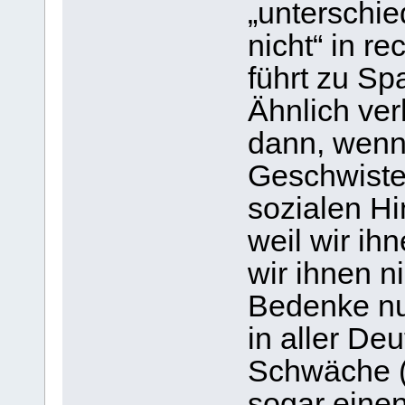
„unterschi
nicht“ in r
führt zu Spa
Ähnlich verh
dann, wenn
Geschwiste
sozialen H
weil wir ih
wir ihnen n
Bedenke nun
in aller De
Schwäche (g
sogar einen