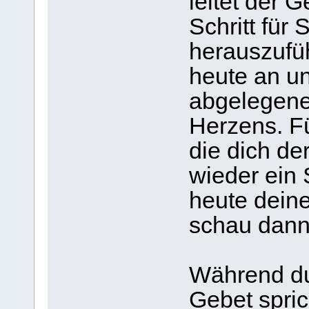
leitet der G
Schritt für
herauszufü
heute an un
abgelegen
Herzens. F
die dich de
wieder ein 
heute deine
schau dann
Während du
Gebet spric