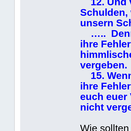
12. Und v
Schulden, 
unsern Sc
….. Denn
ihre Fehle
himmlische
vergeben.
15. Wenn 
ihre Fehler
euch euer 
nicht verg
Wie sollten