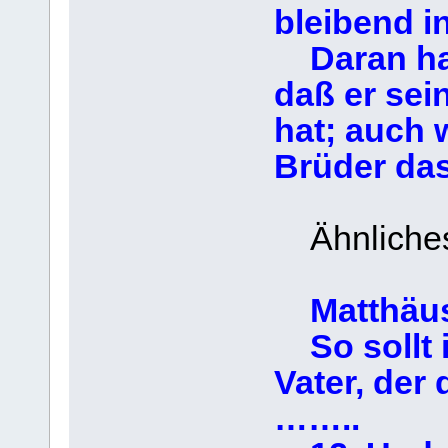
bleibend in
Daran hab
daß er sei
hat; auch w
Brüder das
Ähnliches 
Matthäus
So sollt i
Vater, der
……..