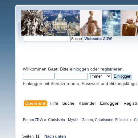
Webseite ZDW
Willkommen
Gast
. Bitte
einloggen
oder
registrieren
.
Einloggen mit Benutzername, Passwort und Sitzungslänge
Übersicht
Hilfe
Suche
Kalender
Einloggen
Registr
Forum ZDW
»
Christsein - Mystik - Gaben, Charismen, Früchte.
»
Ch
Seiten: [
1
]
Nach unten