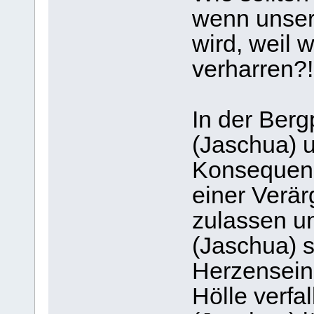
wenn unser
wird, weil 
verharren?!
In der Berg
(Jaschua) 
Konsequenz
einer Verär
zulassen un
(Jaschua) s
Herzensein
Hölle verfa