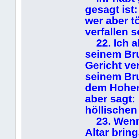
gesagt ist:
wer aber t
verfallen s
22. Ich ab
seinem Bru
Gericht ver
seinem Bru
dem Hohen 
aber sagt:
höllischen 
23. Wenn 
Altar brin