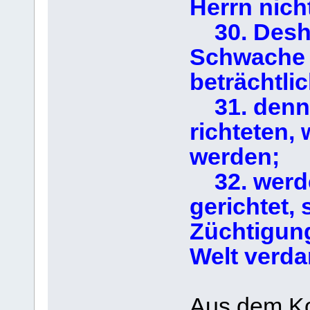
Herrn nich
30. Deshal
Schwache 
beträchtli
31. denn 
richteten, 
werden;
32. werde
gerichtet,
Züchtigung
Welt verda
Aus dem Kon