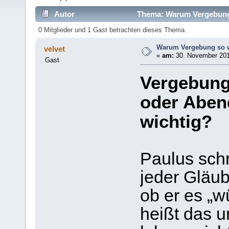
Autor
Thema: Warum Vergebung s
0 Mitglieder und 1 Gast betrachten dieses Thema.
Warum Vergebung so wi
velvet
«
am:
30. November 201
Gast
Vergebung
oder Aben
wichtig?
Paulus schr
jeder Gläub
ob er es „
heißt das u