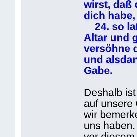
wirst, daß
dich habe,
24. so la
Altar und 
versöhne d
und alsda
Gabe.
Deshalb ist
auf unsere
wir bemerk
uns haben. 
vor diesem 