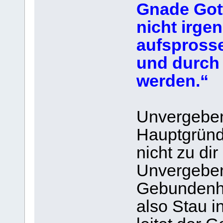
Gnade Gott
nicht irgen
aufsprosse
und durch 
werden.“ 
Unvergebenh
Hauptgründ
nicht zu di
Unvergebenh
Gebundenhei
also Stau i