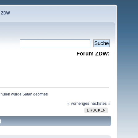
e ZDW
Forum ZDW:
chulen wurde Satan geöffnet!
« vorheriges
nächstes »
DRUCKEN
)