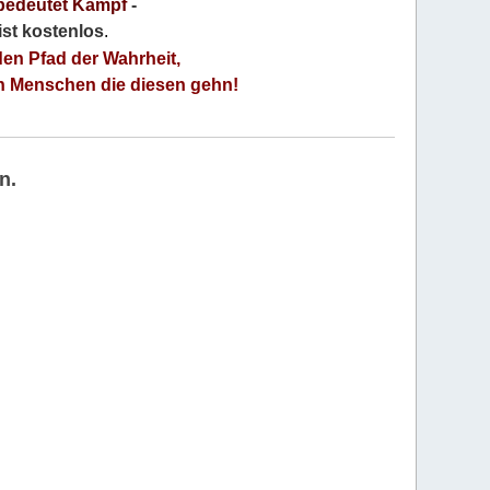
bedeutet Kampf
-
 ist kostenlos
.
den Pfad der Wahrheit,
an Menschen die diesen gehn!
n.