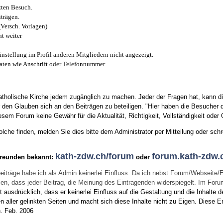
zten Besuch.
trägen.
(Versch. Vorlagen)
t weiter
instellung im Profil anderen Mitgliedern nicht angezeigt.
aten wie Anschrift oder Telefonnummer
tholische Kirche jedem zugänglich zu machen. Jeder der Fragen hat, kann di
den Glauben sich an den Beiträgen zu beteiligen. "Hier haben die Besucher d
sem Forum keine Gewähr für die Aktualität, Richtigkeit, Vollständigkeit oder Q
he finden, melden Sie dies bitte dem Administrator per Mitteilung oder schr
kath-zdw.ch/forum
forum.kath-zdw.
Freunden bekannt:
oder
eiträge habe ich als Admin keinerlei Einfluss. Da ich nebst Forum/Webseite/
wissen, dass jeder Beitrag, die Meinung des Eintragenden widerspiegelt. Im Fo
usdrücklich, dass er keinerlei Einfluss auf die Gestaltung und die Inhalte d
en aller gelinkten Seiten und macht sich diese Inhalte nicht zu Eigen.
Diese Er
n.
Feb. 2006