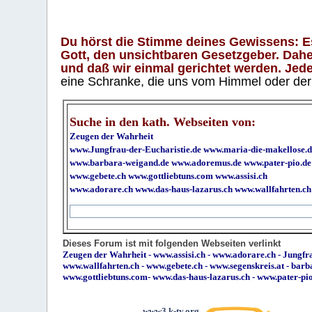
Du hörst die Stimme deines Gewissens: Es 
Gott, den unsichtbaren Gesetzgeber. Daher
und daß wir einmal gerichtet werden. Jeder
eine Schranke, die uns vom Himmel oder der H
Suche in den kath. Webseiten von:
Zeugen der Wahrheit
www.Jungfrau-der-Eucharistie.de
www.maria-die-makellose.d
www.barbara-weigand.de
www.adoremus.de
www.pater-pio.de
www.gebete.ch
www.gottliebtuns.com
www.assisi.ch
www.adorare.ch
www.das-haus-lazarus.ch
www.wallfahrten.ch
Dieses Forum ist mit folgenden Webseiten verlinkt
Zeugen der Wahrheit
-
www.assisi.ch
-
www.adorare.ch
-
Jungfra
www.wallfahrten.ch
-
www.gebete.ch
-
www.segenskreis.at
-
barb
www.gottliebtuns.com
-
www.das-haus-lazarus.ch
-
www.pater-pi
www3.k-tv.org