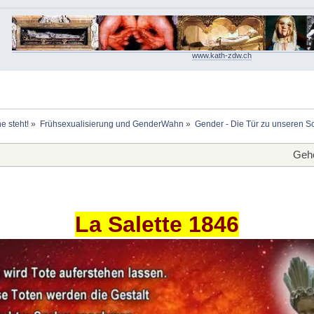
www.kath-zdw.ch
e steht!
»
Frühsexualisierung und GenderWahn
»
Gender - Die Tür zu unseren S
Gehe
La Salette 1846