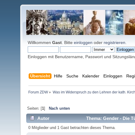
Willkommen
Gast
. Bitte
einloggen
oder
registrieren
.
Einloggen mit Benutzername, Passwort und Sitzungslä
Übersicht
Hilfe
Suche
Kalender
Einloggen
Regi
Forum ZDW
»
Was im Widerspruch zu den Lehren der kath. Kirch
Seiten: [
1
]
Nach unten
Autor
Thema: Gender - Die Tü
0 Mitglieder und 1 Gast betrachten dieses Thema.