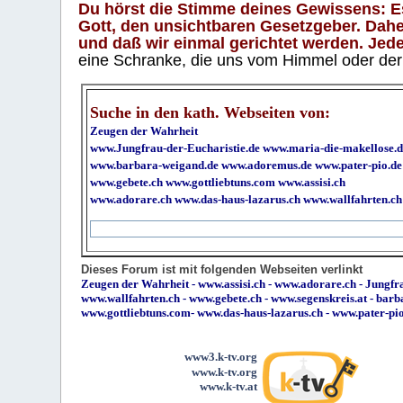
Du hörst die Stimme deines Gewissens: Es 
Gott, den unsichtbaren Gesetzgeber. Daher
und daß wir einmal gerichtet werden. Jeder
eine Schranke, die uns vom Himmel oder der H
Suche in den kath. Webseiten von:
Zeugen der Wahrheit
www.Jungfrau-der-Eucharistie.de
www.maria-die-makellose.d
www.barbara-weigand.de
www.adoremus.de
www.pater-pio.de
www.gebete.ch
www.gottliebtuns.com
www.assisi.ch
www.adorare.ch
www.das-haus-lazarus.ch
www.wallfahrten.ch
Dieses Forum ist mit folgenden Webseiten verlinkt
Zeugen der Wahrheit
-
www.assisi.ch
-
www.adorare.ch
-
Jungfra
www.wallfahrten.ch
-
www.gebete.ch
-
www.segenskreis.at
-
barb
www.gottliebtuns.com
-
www.das-haus-lazarus.ch
-
www.pater-pi
www3.k-tv.org
www.k-tv.org
www.k-tv.at