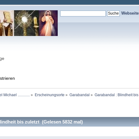
Webseit
nge
strieren
chael .............
»
Erscheinungsorte
»
Garabandal
»
Garabandal : Blindheit bis 
indheit bis zuletzt (Gelesen 5832 mal)