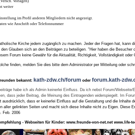
(Versch. Vorlagen)
t weiter
instellung im Profil anderen Mitgliedern nicht angezeigt.
aten wie Anschrift oder Telefonnummer
tholische Kirche jedem zugänglich zu machen. Jeder der Fragen hat, kann di
den Glauben sich an den Beiträgen zu beteiligen. "Hier haben die Besucher d
sem Forum keine Gewähr für die Aktualität, Richtigkeit, Vollständigkeit oder Q
he finden, melden Sie dies bitte dem Administrator per Mitteilung oder schr
kath-zdw.ch/forum
forum.kath-zdw.
Freunden bekannt:
oder
eiträge habe ich als Admin keinerlei Einfluss. Da ich nebst Forum/Webseite/
wissen, dass jeder Beitrag, die Meinung des Eintragenden widerspiegelt. Im Fo
usdrücklich, dass er keinerlei Einfluss auf die Gestaltung und die Inhalte d
en aller gelinkten Seiten und macht sich diese Inhalte nicht zu Eigen.
Diese Er
n.
Feb. 2006
empfehlung - Webseiten für Kinder:
www.freunde-von-net.net
www.life-te