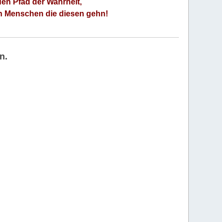
den Pfad der Wahrheit,
an Menschen die diesen gehn!
n.