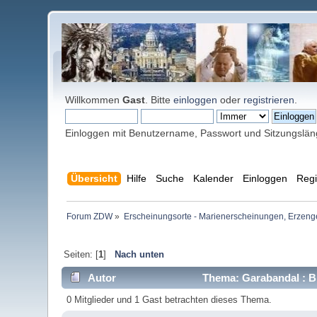
Willkommen
Gast
. Bitte
einloggen
oder
registrieren
.
Einloggen mit Benutzername, Passwort und Sitzungslä
Übersicht
Hilfe
Suche
Kalender
Einloggen
Regi
Forum ZDW
»
Erscheinungsorte - Marienerscheinungen, Erzengel Mi
Seiten: [
1
]
Nach unten
Autor
Thema: Garabandal : Bl
0 Mitglieder und 1 Gast betrachten dieses Thema.