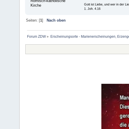
Römisch-katholische
Gott ist Liebe, und wer in der Lieb
Kirche
1. Joh. 4.16
Seiten: [
1
]
Nach oben
Forum ZDW
»
Erscheinungsorte - Marienerscheinungen, Erzengel Mi