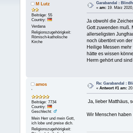
Garabandal : Blindhe
M Lutz
«
am:
19. März 2020,
Beiträge: 55
Country:
Ja obwohl die Zeichen
Verdana
Gott zuwenden muß. M
Religionszugehörigkeit:
allerseligsten Jungfr
Römisch-katholische
noch übertönt von der
Kirche
Heilige Messen mehr f
hätte es wissen könne
Herrn gehört und sind
Re: Garabandal : Bli
amos
«
Antwort #1 am:
20.
'
Ja, lieber Matthäus, 
Beiträge: 7734
Country:
Geschlecht:
Wir Menschen haben un
Mein Herr und mein Gott,
ich lobe und preise dich.
Religionszugehörigkeit: