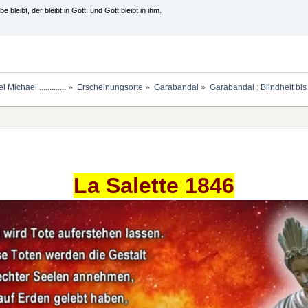
e bleibt, der bleibt in Gott, und Gott bleibt in ihm.
chael .............
»
Erscheinungsorte
»
Garabandal
»
Garabandal : Blindheit bis 
La Salette 1846