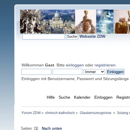
Webseite ZDW
Willkommen
Gast
. Bitte
einloggen
oder
registrieren
.
Einloggen mit Benutzername, Passwort und Sitzungslänge
Übersicht
Hilfe
Suche
Kalender
Einloggen
Registr
Forum ZDW
»
römisch-katholisch
»
Glaubenszeugnisse 
»
Solang d
Seiten: [
1
]
Nach unten