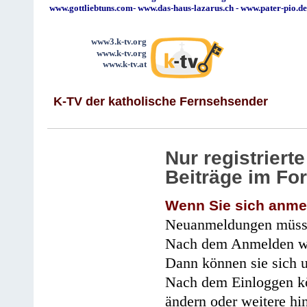
www.gottliebtuns.com
-
www.das-haus-lazarus.ch
-
www.pater-pio.de
www3.k-tv.org
www.k-tv.org
www.k-tv.at
K-TV der katholische Fernsehsender
Nur registrier
Beiträge im Fo
Wenn Sie sich anme
Neuanmeldungen müsse
Nach dem Anmelden wir
Dann können sie sich 
Nach dem Einloggen kö
ändern oder weitere hi