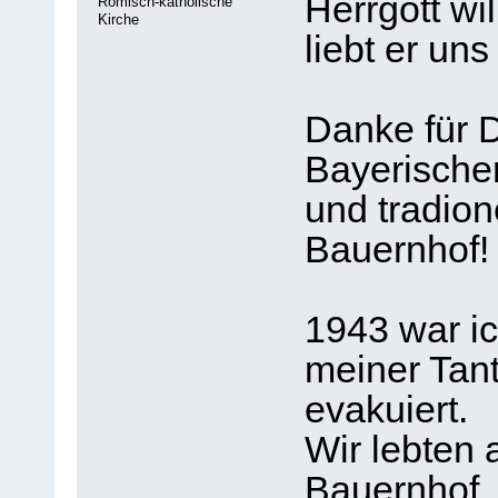
Herrgott wil
Römisch-katholische
Kirche
liebt er un
Danke für 
Bayerische
und tradion
Bauernhof!
1943 war ic
meiner Tant
evakuiert.
Wir lebten 
Bauernhof, 