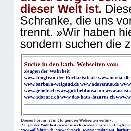
dieser Welt ist.
Diese
Schranke, die uns vo
trennt. »Wir haben hi
sondern suchen die z
Suche in den kath. Webseiten von:
Zeugen der Wahrheit
www.Jungfrau-der-Eucharistie.de
www.maria-die
www.barbara-weigand.de
www.adoremus.de
www.
www.gebete.ch
www.gottliebtuns.com
www.assisi.
www.adorare.ch
www.das-haus-lazarus.ch
www.wa
Dieses Forum ist mit folgenden Webseiten verlinkt
Zeugen der Wahrheit
-
www.assisi.ch
-
www.adorare.ch
-
Jungfrau.d
www.wallfahrten.ch
-
www.gebete.ch
-
www.segenskreis.at
-
barbara