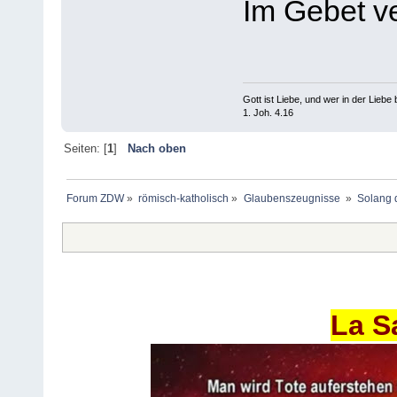
Im Gebet v
Gott ist Liebe, und wer in der Liebe bl
1. Joh. 4.16
Seiten: [
1
]
Nach oben
Forum ZDW
»
römisch-katholisch
»
Glaubenszeugnisse 
»
Solang d
La S