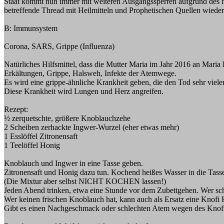
Staat kommt nun immer mit weiteren Ausgangssperren aufgrund des ha
betreffende Thread mit Heilmitteln und Prophetischen Quellen wieder
B: Immunsystem
Corona, SARS, Grippe (Influenza)
Natürliches Hilfsmittel, dass die Mutter Maria im Jahr 2016 an Mari
Erkältungen, Grippe, Halsweh, Infekte der Atemwege.
Es wird eine grippe-ähnliche Krankheit geben, die den Tod sehr viele
Diese Krankheit wird Lungen und Herz angreifen.
Rezept:
½ zerquetschte, größere Knoblauchzehe
2 Scheiben zerhackte Ingwer-Wurzel (eher etwas mehr)
1 Esslöffel Zitronensaft
1 Teelöffel Honig
Knoblauch und Ingwer in eine Tasse geben.
Zitronensaft und Honig dazu tun. Kochend heißes Wasser in die Tasse
(Die Mixtur aber selbst NICHT KOCHEN lassen!)
Jeden Abend trinken, etwa eine Stunde vor dem Zubettgehen. Wer scho
Wer keinen frischen Knoblauch hat, kann auch als Ersatz eine Knofi
Gibt es einen Nachgeschmack oder schlechten Atem wegen des Knofis,