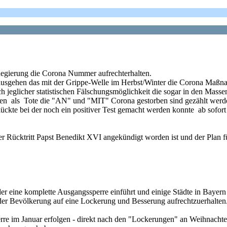
Regierung die Corona Nummer aufrechterhalten.
ausgehen das mit der Grippe-Welle im Herbst/Winter die Corona Maß
h jeglicher statistischen Fälschungsmöglichkeit die sogar in den Mass
ten als Tote die "AN" und "MIT" Corona gestorben sind gezählt werd
lückte bei der noch ein positiver Test gemacht werden konnte ab sofort
er Rücktritt Papst Benedikt XVI angekündigt worden ist und der Plan fü
ieder eine komplette Ausgangssperre einführt und einige Städte in Ba
 der Bevölkerung auf eine Lockerung und Besserung aufrechtzuerhalten
re im Januar erfolgen - direkt nach den "Lockerungen" an Weihnachten