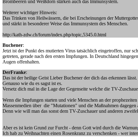
Brombeeren und Weißdorn stärken auch das Immunsystem.
Weiterer wichtiger Hinweis:
Das Trinken von Heilwässern, die bei Erscheinungen der Muttergotte
und stärkt in besonderer Weise das Immunsystem des Menschen.
http://kath-zdw.ch/forum/index.php/topic,5345.0.html
Buchener
:
Jetzt ist der Punkt des mutierten Virus tatsächlich eingetroffen, nur 
getreten, gerade nach den ersten Impfungen. In Deutschland hingegen w
Augen offenhalten.
DerFranke
:
Das ist der heilige Geist Lieber Buchener der dich das erkennen lässt.
Genauso wie du es sagst ist es.
Versetz dich mal in die Lage der Gegenseite welche die TV-Zuschauer
Wenn die Impfungen starten und viele Menschen an der prophezeiten
Massenmedien über die "Mutationen" und die Maßnahmen dagegen auc
Denn wie will man das sonst dem TV-Zuschauer und anderen zweife
Aber es ist kein Grund zur Furcht - denn Gott wird durch die Warnun
Ich hab zu Weihnachten einen Rosenkranz zu verschenken - wer intere