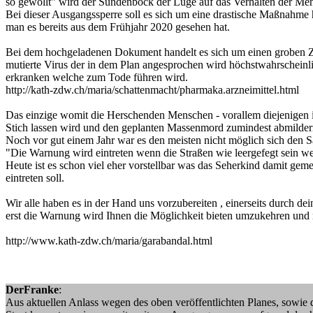
so gewollt" wird der Sündenbock der Lüge auf das Verhalten der Me
Bei dieser Ausgangssperre soll es sich um eine drastische Maßnahme 
man es bereits aus dem Frühjahr 2020 gesehen hat.
Bei dem hochgeladenen Dokument handelt es sich um einen groben Zei
mutierte Virus der in dem Plan angesprochen wird höchstwahrscheinl
erkranken welche zum Tode führen wird.
http://kath-zdw.ch/maria/schattenmacht/pharmaka.arzneimittel.html
Das einzige womit die Herschenden Menschen - vorallem diejenigen im
Stich lassen wird und den geplanten Massenmord zumindest abmilder
Noch vor gut einem Jahr war es den meisten nicht möglich sich den S
"Die Warnung wird eintreten wenn die Straßen wie leergefegt sein w
Heute ist es schon viel eher vorstellbar was das Seherkind damit ge
eintreten soll.
Wir alle haben es in der Hand uns vorzubereiten , einerseits durch 
erst die Warnung wird Ihnen die Möglichkeit bieten umzukehren und 
http://www.kath-zdw.ch/maria/garabandal.html
DerFranke
:
Aus aktuellen Anlass wegen des oben veröffentlichten Planes, sowie 