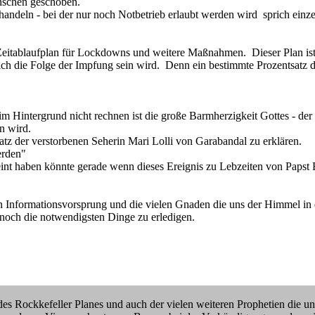
nschen geschoben.
handeln - bei der nur noch Notbetrieb erlaubt werden wird sprich ein
tablaufplan für Lockdowns und weitere Maßnahmen. Dieser Plan ist in 
ich die Folge der Impfung sein wird. Denn ein bestimmte Prozentsatz 
 Hintergrund nicht rechnen ist die große Barmherzigkeit Gottes - der
n wird.
atz der verstorbenen Seherin Mari Lolli von Garabandal zu erklären.
erden"
meint haben könnte gerade wenn dieses Ereignis zu Lebzeiten von Paps
dein Informationsvorsprung und die vielen Gnaden die uns der Himmel i
noch die notwendigsten Dinge zu erledigen.
des Rockkefeller Planes und auch der vielen weiteren Prophetien die u