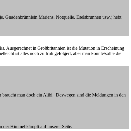
je, Gnadenbrünnlein Mariens, Notquelle, Eselsbrunnen usw.) hebt
ücks. Ausgerechnet in Großbritannien ist die Mutation in Erscheinung
eicht ist alles noch zu früh gefolgert, aber man könnte/sollte die
en braucht man doch ein Alibi. Deswegen sind die Meldungen in den
nn der Himmel kämpft auf unserer Seite.