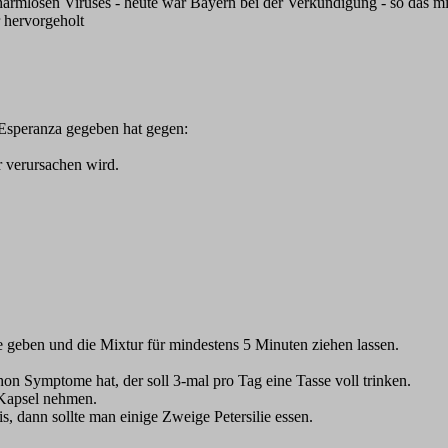
rmlosen Viruses - heute war Bayern bei der Verkündigung - so das mit
 hervorgeholt
a Esperanza gegeben hat gegen:
r verursachen wird.
 geben und die Mixtur für mindestens 5 Minuten ziehen lassen.
n Symptome hat, der soll 3-mal pro Tag eine Tasse voll trinken.
 Kapsel nehmen.
 dann sollte man einige Zweige Petersilie essen.