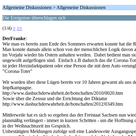
Allgemeine Diskussionen > Allgemeine Diskussionen
Die Ereignisse überschlagen sich
(1/4)
>
>>
DerFranke
:
Wie man es bereits zum Ende des Sommers erwarten konnte hat die 
Man konnte damals allein schon von der menschlichen Logik davon 
im Vorjahr wieder bis Ostern anhalten werden. Dabei bedient man sic
ungewollt aufgeflogen sind. Einfach z.B dadurch das die Corona-To
ist jeder Herzinfarktpatient oder eine Person die mit dem Auto verung
"Corona-Toter"
Wir wurden über diese Lügen bereits vor 10 Jahren gewarnt als uns d
Impfkampagne.
http://www.dasbuchderwahrheit.de/botschaften/2010/0020.htm
Sowie über die Zensur und die Errichtung der Diktatur
http://www.dasbuchderwahrheit.de/botschaften/2012/0349.htm
Mittlerweile hat es sich so ergeben das der Freistaat Sachsen nun w
planmäßig verlängert - immer in kurzen Schritten - um die Hoffnung
in der Weihnachtszeit ins Gespräch.
Unbestätigten Meldungen zufolge soll eine Landesweite Ausgangssper