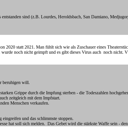
s entstanden sind (z.B. Lourdes, Heroldsbach, San Damiano, Medjugor
schon 2020 statt 2021. Man fühlt sich wie als Zuschauer eines Theaterst
urde noch nicht geimpft und es gibt dieses Virus auch noch nicht. Viell
 beruhigen will.
 starken Grippe durch die Impfung sterben - die Todeszahlen hochgeh
h zeitgleich mit dem Impfstart.
lnden Menschen verkaufen.
g eingreifen und das schlimmste stoppen.
sse hat soll sich melden. Das Gebet wird die stärkste Waffe sein - de