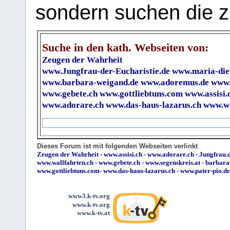
sondern suchen die z
Suche in den kath. Webseiten von:
Zeugen der Wahrheit
www.Jungfrau-der-Eucharistie.de
www.maria-die
www.barbara-weigand.de
www.adoremus.de
www.
www.gebete.ch
www.gottliebtuns.com
www.assisi.
www.adorare.ch
www.das-haus-lazarus.ch
www.wa
Dieses Forum ist mit folgenden Webseiten verlinkt
Zeugen der Wahrheit
-
www.assisi.ch
-
www.adorare.ch
-
Jungfrau.d
www.wallfahrten.ch
-
www.gebete.ch
-
www.segenskreis.at
-
barbara
www.gottliebtuns.com
-
www.das-haus-lazarus.ch
-
www.pater-pio.de
www3.k-tv.org
www.k-tv.org
www.k-tv.at