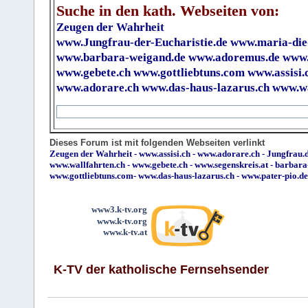
Suche in den kath. Webseiten von:
Zeugen der Wahrheit
www.Jungfrau-der-Eucharistie.de
www.maria-die
www.barbara-weigand.de
www.adoremus.de
www.
www.gebete.ch
www.gottliebtuns.com
www.assisi.
www.adorare.ch
www.das-haus-lazarus.ch
www.wa
Dieses Forum ist mit folgenden Webseiten verlinkt
Zeugen der Wahrheit
-
www.assisi.ch
-
www.adorare.ch
-
Jungfrau.d
www.wallfahrten.ch
-
www.gebete.ch
-
www.segenskreis.at
-
barbara
www.gottliebtuns.com
-
www.das-haus-lazarus.ch
-
www.pater-pio.de
www3.k-tv.org
www.k-tv.org
www.k-tv.at
K-TV der katholische Fernsehsender