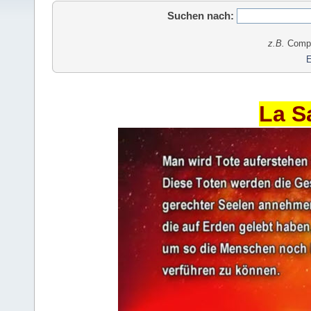
Suchen nach:
z.B.
Comput
E
La S