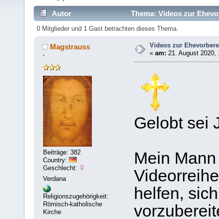
Autor
Thema: Videos zur Ehevor
0 Mitglieder und 1 Gast betrachten dieses Thema.
Videos zur Ehevorbere
Magstrauss
«
am:
21. August 2020, 
'
Gelobt sei 
Beiträge: 382
Mein Mann 
Country:
Geschlecht:
Videorreih
Verdana
helfen, sic
Religionszugehörigkeit:
Römisch-katholische
vorzubereit
Kirche