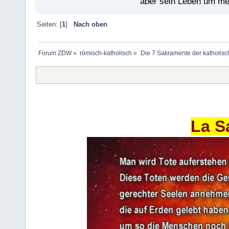
aber sein Leben um mein
Seiten: [
1
]
Nach oben
Forum ZDW
»
römisch-katholisch
»
Die 7 Sakramente der katholisc
La S