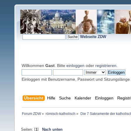
Webseite ZDW
Willkommen
Gast
. Bitte
einloggen
oder
registrieren
.
Einloggen mit Benutzername, Passwort und Sitzungslänge
Übersicht
Hilfe
Suche
Kalender
Einloggen
Registr
Forum ZDW
»
römisch-katholisch
»
Die 7 Sakramente der katholisc
Seiten: [
1
]
Nach unten