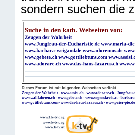
sondern suchen die z
Suche in den kath. Webseiten von:
Zeugen der Wahrheit
www.Jungfrau-der-Eucharistie.de
www.maria-die
www.barbara-weigand.de
www.adoremus.de
www.
www.gebete.ch
www.gottliebtuns.com
www.assisi.
www.adorare.ch
www.das-haus-lazarus.ch
www.wa
Dieses Forum ist mit folgenden Webseiten verlinkt
Zeugen der Wahrheit
-
www.assisi.ch
-
www.adorare.ch
-
Jungfrau.d
www.wallfahrten.ch
-
www.gebete.ch
-
www.segenskreis.at
-
barbara
www.gottliebtuns.com
-
www.das-haus-lazarus.ch
-
www.pater-pio.de
www3.k-tv.org
www.k-tv.org
www.k-tv.at