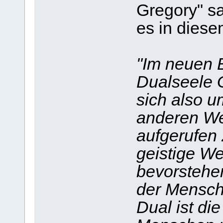
Gregory" sa
es in dies
"Im neuen 
Dualseele G
sich also 
anderen We
aufgerufen 
geistige We
bevorstehe
der Mensch
Dual ist die