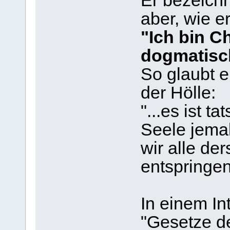
Er bezeichn
aber, wie er
"Ich bin Ch
dogmatisc
So glaubt e
der Hölle:
"...es ist t
Seele jema
wir alle de
entspringen
In einem I
"Gesetze de