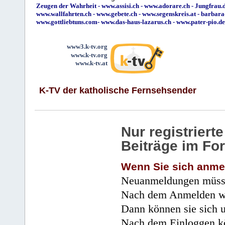
Zeugen der Wahrheit
-
www.assisi.ch
-
www.adorare.ch
-
Jungfrau.d
www.wallfahrten.ch
-
www.gebete.ch
-
www.segenskreis.at
-
barbara
www.gottliebtuns.com
-
www.das-haus-lazarus.ch
-
www.pater-pio.de
www3.k-tv.org
www.k-tv.org
www.k-tv.at
K-TV der katholische Fernsehsender
Nur registrier
Beiträge im Fo
Wenn Sie sich anme
Neuanmeldungen müsse
Nach dem Anmelden wir
Dann können sie sich 
Nach dem Einloggen kö