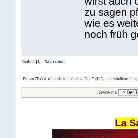
wirst auch 
zu sagen pf
wie es wei
noch früh 
Seiten: [
1
]
Nach oben
Forum ZDW
»
römisch-katholisch
»
Der Tod / Das persönliche-beso
Gehe zu:
La S