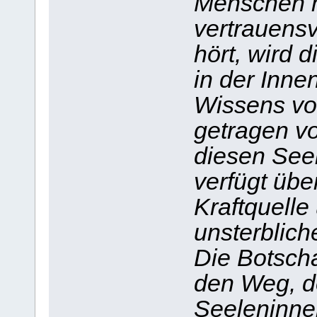
Menschen m
vertrauensv
hört, wird 
in der Inne
Wissens vo
getragen vo
diesen Seel
verfügt übe
Kraftquelle
unsterblich
Die Botsch
den Weg, d
Seeleninne