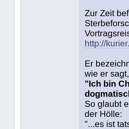
Zur Zeit bef
Sterbefors
Vortragsrei
http://kuri
Er bezeichn
wie er sagt,
"Ich bin Ch
dogmatisc
So glaubt e
der Hölle:
"...es ist t