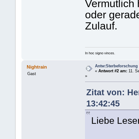
Vermutlich 
oder gerad
Zulauf.
In hoc signo vinces.
Antw:Sterbeforschung
Nightrain
«
Antwort #2 am:
11. S
Gast
»
Zitat von: H
13:42:45
Liebe Leser