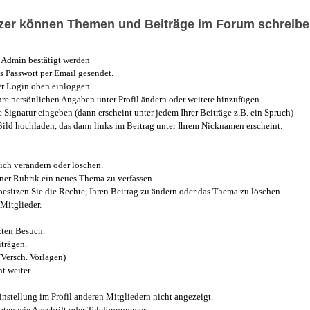
utzer können Themen und Beiträge im Forum schreibe
Admin bestätigt werden
 Passwort per Email gesendet.
r Login oben einloggen.
e persönlichen Angaben unter Profil ändern oder weitere hinzufügen.
e Signatur eingeben (dann erscheint unter jedem Ihrer Beiträge z.B. ein Spruch)
 Bild hochladen, das dann links im Beitrag unter Ihrem Nicknamen erscheint.
ich verändern oder löschen.
iner Rubrik ein neues Thema zu verfassen.
esitzen Sie die Rechte, Ihren Beitrag zu ändern oder das Thema zu löschen.
Mitglieder.
zten Besuch.
trägen.
(Versch. Vorlagen)
t weiter
instellung im Profil anderen Mitgliedern nicht angezeigt.
aten wie Anschrift oder Telefonnummer