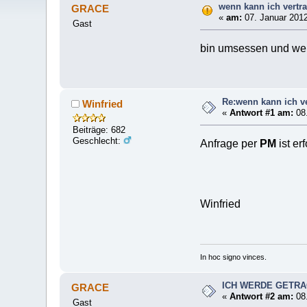
wenn kann ich vertr
GRACE
«
am:
07. Januar 2012
Gast
bin umsessen und werde
Re:wenn kann ich v
Winfried
«
Antwort #1 am:
08.
Beiträge: 682
Geschlecht:
Anfrage per
PM
ist erf
Winfried
In hoc signo vinces.
ICH WERDE GETRA
GRACE
«
Antwort #2 am:
08.
Gast