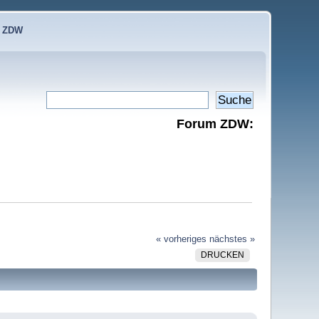
e ZDW
Forum ZDW:
« vorheriges
nächstes »
DRUCKEN