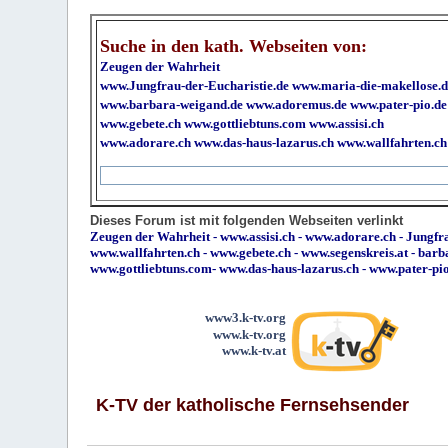
Suche in den kath. Webseiten von:
Zeugen der Wahrheit
www.Jungfrau-der-Eucharistie.de
www.maria-die-makellose.d
www.barbara-weigand.de
www.adoremus.de
www.pater-pio.de
www.gebete.ch
www.gottliebtuns.com
www.assisi.ch
www.adorare.ch
www.das-haus-lazarus.ch
www.wallfahrten.ch
Dieses Forum ist mit folgenden Webseiten verlinkt
Zeugen der Wahrheit
-
www.assisi.ch
-
www.adorare.ch
-
Jungfra
www.wallfahrten.ch
-
www.gebete.ch
-
www.segenskreis.at
-
barb
www.gottliebtuns.com
-
www.das-haus-lazarus.ch
-
www.pater-pi
www3.k-tv.org
www.k-tv.org
www.k-tv.at
K-TV der katholische Fernsehsender