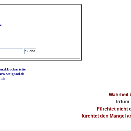
e
u.d.Eucharistie
ara-weigand.de
o.de
Wahrheit 
Irrtum
Fürchtet nicht 
fürchtet den Mangel 