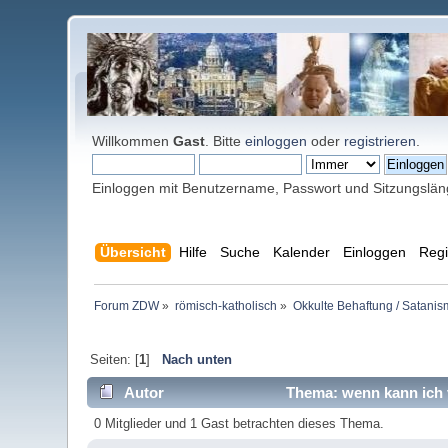
Willkommen
Gast
. Bitte
einloggen
oder
registrieren
.
Einloggen mit Benutzername, Passwort und Sitzungslä
Übersicht
Hilfe
Suche
Kalender
Einloggen
Regi
Forum ZDW
»
römisch-katholisch
»
Okkulte Behaftung / Satanis
Seiten: [
1
]
Nach unten
Autor
Thema: wenn kann ich 
0 Mitglieder und 1 Gast betrachten dieses Thema.