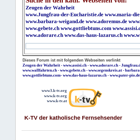
Suche in den kath. Webseiten von:
Zeugen der Wahrheit
www.Jungfrau-der-Eucharistie.de
www.maria-die
www.barbara-weigand.de
www.adoremus.de
www.
www.gebete.ch
www.gottliebtuns.com
www.assisi.
www.adorare.ch
www.das-haus-lazarus.ch
www.wa
Dieses Forum ist mit folgenden Webseiten verlinkt
Zeugen der Wahrheit
-
www.assisi.ch
-
www.adorare.ch
-
Jungfrau.d
www.wallfahrten.ch
-
www.gebete.ch
-
www.segenskreis.at
-
barbara
www.gottliebtuns.com
-
www.das-haus-lazarus.ch
-
www.pater-pio.de
www3.k-tv.org
www.k-tv.org
www.k-tv.at
K-TV der katholische Fernsehsender