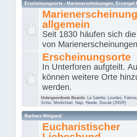
Erscheinungsorte - Marienerscheinungen, Erzengel Micha
Marienerscheinun
allgemein
Seit 1830 häufen sich die
von Marienerscheinungen 
Erscheinungsorte
In Unterforen aufgteilt. 
können weitere Orte hinz
werden.
Untergeordnete Boards
:
La Salette
,
Lourdes
,
Fatima
Schio
,
Montichiari
,
Naju
,
Heede
,
Dozule (JNSR)
Barbara Weigand
Eucharistischer
Liebesbund