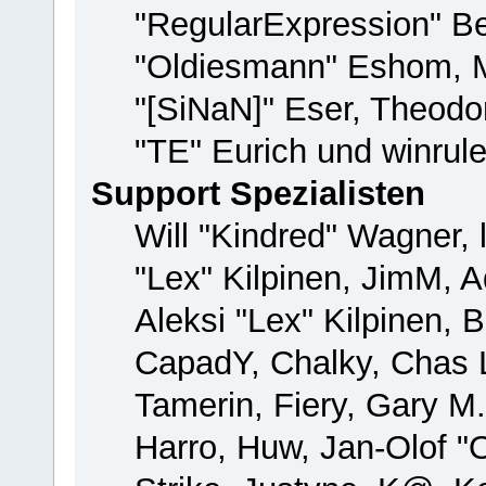
"RegularExpression" B
"Oldiesmann" Eshom, M
"[SiNaN]" Eser, Theodor
"TE" Eurich und winrul
Support Spezialisten
Will "Kindred" Wagner, 
"Lex" Kilpinen, JimM, A
Aleksi "Lex" Kilpinen, 
CapadY, Chalky, Chas 
Tamerin, Fiery, Gary M
Harro, Huw, Jan-Olof "