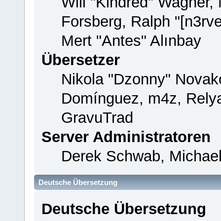
Will "Kindred" Wagner,
Forsberg, Ralph "[n3rv
Mert "Antes" Alınbay
Übersetzer
Nikola "Dzonny" Novako
Domínguez, m4z, Relya
GravuTrad
Server Administratoren
Derek Schwab, Michael
Deutsche Übersetzung
Deutsche Übersetzung