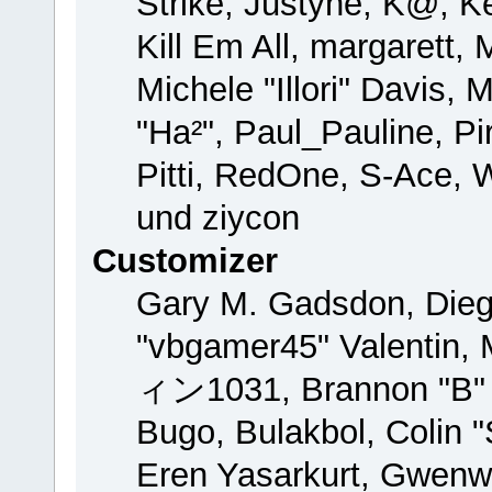
Strike, Justyne, K@, Ke
Kill Em All, margarett,
Michele "Illori" Davis, 
"Ha²", Paul_Pauline, P
Pitti, RedOne, S-Ace,
und ziycon
Customizer
Gary M. Gadsdon, Dieg
"vbgamer45" Valentin, 
ィン1031, Brannon "B" H
Bugo, Bulakbol, Colin 
Eren Yasarkurt, Gwenw