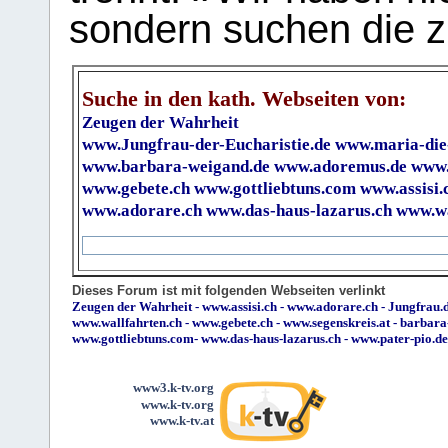
sondern suchen die z
Suche in den kath. Webseiten von:
Zeugen der Wahrheit
www.Jungfrau-der-Eucharistie.de
www.maria-die
www.barbara-weigand.de
www.adoremus.de
www.
www.gebete.ch
www.gottliebtuns.com
www.assisi.
www.adorare.ch
www.das-haus-lazarus.ch
www.wa
Dieses Forum ist mit folgenden Webseiten verlinkt
Zeugen der Wahrheit
-
www.assisi.ch
-
www.adorare.ch
-
Jungfrau.d
www.wallfahrten.ch
-
www.gebete.ch
-
www.segenskreis.at
-
barbara
www.gottliebtuns.com
-
www.das-haus-lazarus.ch
-
www.pater-pio.de
www3.k-tv.org
www.k-tv.org
www.k-tv.at