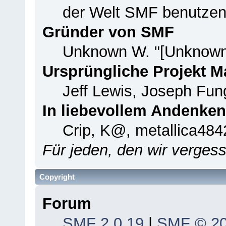
der Welt SMF benutzen
Gründer von SMF
Unknown W. "[Unknown
Ursprüngliche Projekt 
Jeff Lewis, Joseph Fu
In liebevollem Andenken
Crip, K@, metallica484
Für jeden, den wir verge
Copyright
Forum
SMF 2.0.19
|
SMF © 2