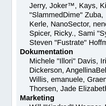
Jerry, Joker™, Kays, Ki
"SlammedDime" Zuba, 
Kerle, NanoSector, nend
Spicer, Ricky., Sami "
Steven "Fustrate" Hoff
Dokumentation
Michele "Illori" Davis, 
Dickerson, AngellinaBel
Willis, emanuele, Gra
Thorsen, Jade Elizabet
Marketing