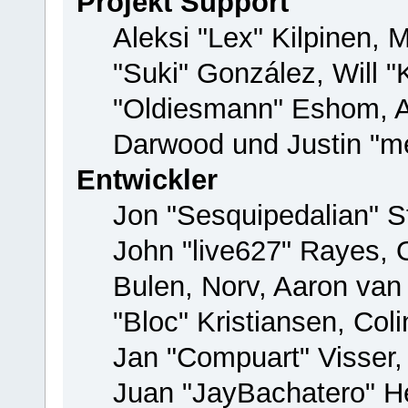
Projekt Support
Aleksi "Lex" Kilpinen, M
"Suki" González, Will 
"Oldiesmann" Eshom, 
Darwood und Justin "me
Entwickler
Jon "Sesquipedalian" St
John "live627" Rayes,
Bulen, Norv, Aaron van
"Bloc" Kristiansen, Co
Jan "Compuart" Visser
Juan "JayBachatero" H