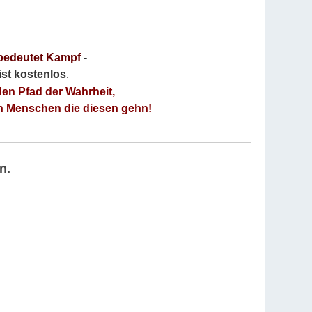
bedeutet Kampf
-
 ist kostenlos
.
den Pfad der Wahrheit,
an Menschen die diesen gehn!
n.