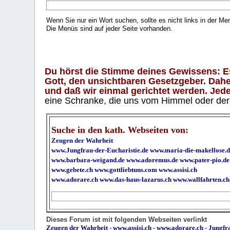
Wenn Sie nur ein Wort suchen, sollte es nicht links in der Me
Die Menüs sind auf jeder Seite vorhanden.
.
Du hörst die Stimme deines Gewissens: Es 
Gott, den unsichtbaren Gesetzgeber. Daher
und daß wir einmal gerichtet werden. Jeder
eine Schranke, die uns vom Himmel oder der H
Suche in den kath. Webseiten von:
Zeugen der Wahrheit
www.Jungfrau-der-Eucharistie.de
www.maria-die-makellose.d
www.barbara-weigand.de
www.adoremus.de
www.pater-pio.de
www.gebete.ch
www.gottliebtuns.com
www.assisi.ch
www.adorare.ch
www.das-haus-lazarus.ch
www.wallfahrten.ch
Dieses Forum ist mit folgenden Webseiten verlinkt
Zeugen der Wahrheit
-
www.assisi.ch
-
www.adorare.ch
-
Jungfra