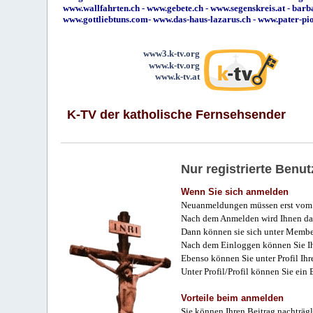
www.wallfahrten.ch
-
www.gebete.ch
-
www.segenskreis.at
-
barb
www.gottliebtuns.com
-
www.das-haus-lazarus.ch
-
www.pater-pi
www3.k-tv.org
www.k-tv.org
www.k-tv.at
K-TV der katholische Fernsehsender
Nur registrierte Ben
Wenn Sie sich anmelden
Neuanmeldungen müssen erst vom 
Nach dem Anmelden wird Ihnen das
Dann können sie sich unter Membe
Nach dem Einloggen können Sie Ihr
Ebenso können Sie unter Profil Ihr
Unter Profil/Profil können Sie ein
Vorteile beim anmelden
Sie können Ihren Beitrag nachträgl