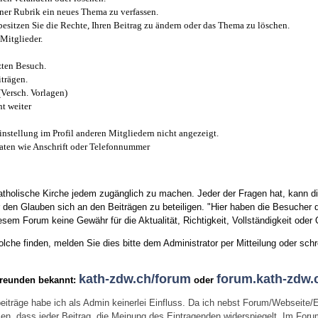
iner Rubrik ein neues Thema zu verfassen.
esitzen Sie die Rechte, Ihren Beitrag zu ändern oder das Thema zu löschen.
Mitglieder.
zten Besuch.
trägen.
(Versch. Vorlagen)
t weiter
instellung im Profil anderen Mitgliedern nicht angezeigt.
aten wie Anschrift oder Telefonnummer
tholische Kirche jedem zugänglich zu machen. Jeder der Fragen hat, kann di
den Glauben sich an den Beiträgen zu beteiligen. "Hier haben die Besucher d
sem Forum keine Gewähr für die Aktualität, Richtigkeit, Vollständigkeit oder Q
he finden, melden Sie dies bitte dem Administrator per Mitteilung oder schr
kath-zdw.ch/forum
forum.kath-zdw.
Freunden bekannt:
oder
eiträge habe ich als Admin keinerlei Einfluss. Da ich nebst Forum/Webseite/
wissen, dass jeder Beitrag, die Meinung des Eintragenden widerspiegelt. Im Fo