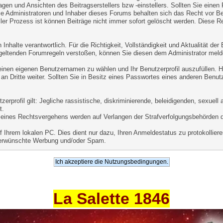
agen und Ansichten des Beitragserstellers bzw -einstellers. Sollten Sie einen
ie Administratoren und Inhaber dieses Forums behalten sich das Recht vor Beit
er Prozess ist können Beiträge nicht immer sofort gelöscht werden. Diese Re
Inhalte verantwortlich. Für die Richtigkeit, Vollständigkeit und Aktualität de
geltenden Forumregeln verstoßen, können Sie diesen dem Administrator meld
 einen eigenen Benutzernamen zu wählen und Ihr Benutzerprofil auszufüllen. 
an Dritte weiter. Sollten Sie in Besitz eines Passwortes eines anderen Benut
.
rprofil gilt: Jegliche rassistische, diskriminierende, beleidigenden, sexuel
t.
le eines Rechtsvergehens werden auf Verlangen der Strafverfolgungsbehörden 
Ihrem lokalen PC. Dies dient nur dazu, Ihren Anmeldestatus zu protokollieren
unerwünschte Werbung und/oder Spam.
La Salette 1846