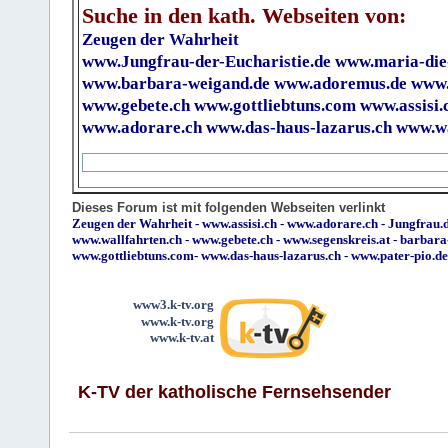
Suche in den kath. Webseiten von:
Zeugen der Wahrheit
www.Jungfrau-der-Eucharistie.de
www.maria-die
www.barbara-weigand.de
www.adoremus.de
www.
www.gebete.ch
www.gottliebtuns.com
www.assisi.
www.adorare.ch
www.das-haus-lazarus.ch
www.wa
Dieses Forum ist mit folgenden Webseiten verlinkt
Zeugen der Wahrheit
-
www.assisi.ch
-
www.adorare.ch
-
Jungfrau.d
www.wallfahrten.ch
-
www.gebete.ch
-
www.segenskreis.at
-
barbara
www.gottliebtuns.com
-
www.das-haus-lazarus.ch
-
www.pater-pio.de
www3.k-tv.org
www.k-tv.org
www.k-tv.at
K-TV der katholische Fernsehsender