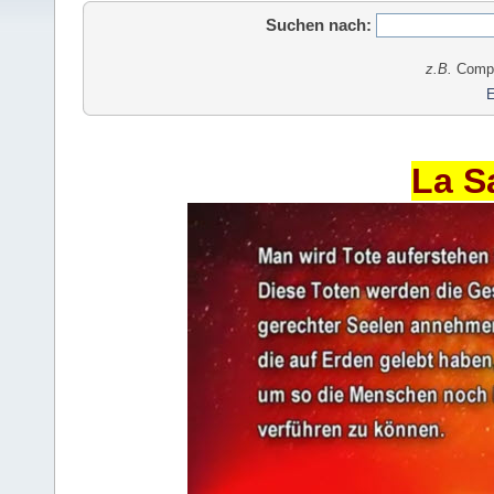
Suchen nach:
z.B.
Comput
E
La S