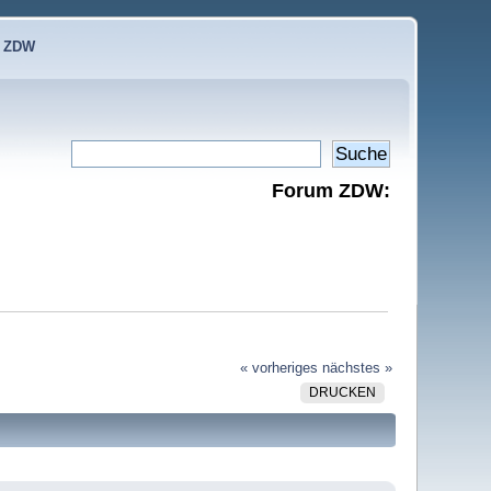
e ZDW
Forum ZDW:
« vorheriges
nächstes »
DRUCKEN