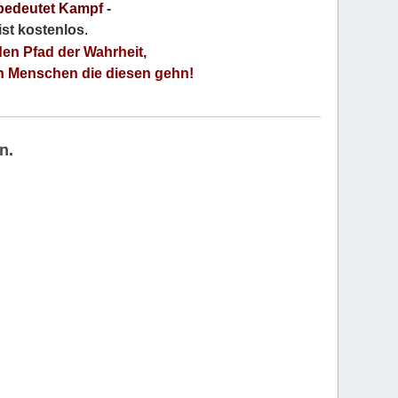
bedeutet Kampf
-
 ist kostenlos
.
den Pfad der Wahrheit,
an Menschen die diesen gehn!
n.