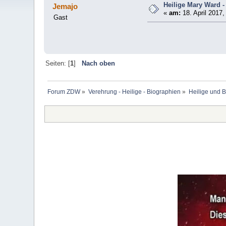
Heilige Mary Ward 
Jemajo
«
am:
18. April 2017,
Gast
Seiten: [
1
]
Nach oben
Forum ZDW
»
Verehrung - Heilige - Biographien
»
Heilige und 