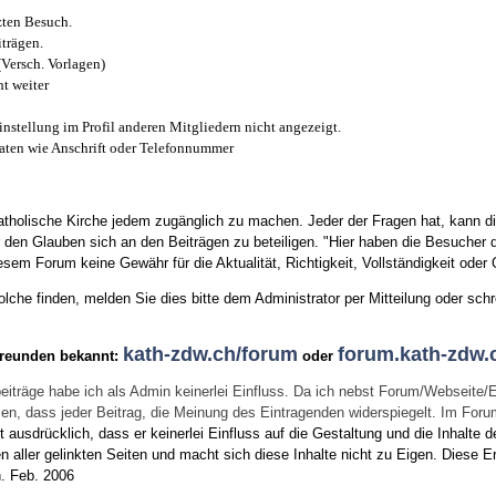
zten Besuch.
trägen.
(Versch. Vorlagen)
t weiter
instellung im Profil anderen Mitgliedern nicht angezeigt.
aten wie Anschrift oder Telefonnummer
tholische Kirche jedem zugänglich zu machen. Jeder der Fragen hat, kann di
den Glauben sich an den Beiträgen zu beteiligen. "Hier haben die Besucher d
sem Forum keine Gewähr für die Aktualität, Richtigkeit, Vollständigkeit oder Q
he finden, melden Sie dies bitte dem Administrator per Mitteilung oder schr
kath-zdw.ch/forum
forum.kath-zdw.
Freunden bekannt:
oder
eiträge habe ich als Admin keinerlei Einfluss. Da ich nebst Forum/Webseite/
wissen, dass jeder Beitrag, die Meinung des Eintragenden widerspiegelt. Im Fo
usdrücklich, dass er keinerlei Einfluss auf die Gestaltung und die Inhalte d
en aller gelinkten Seiten und macht sich diese Inhalte nicht zu Eigen.
Diese Er
n.
Feb. 2006