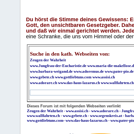
Du hörst die Stimme deines Gewissens: Es 
Gott, den unsichtbaren Gesetzgeber. Daher
und daß wir einmal gerichtet werden. Jeder
eine Schranke, die uns vom Himmel oder der H
Suche in den kath. Webseiten von:
Zeugen der Wahrheit
www.Jungfrau-der-Eucharistie.de
www.maria-die-makellose.d
www.barbara-weigand.de
www.adoremus.de
www.pater-pio.de
www.gebete.ch
www.gottliebtuns.com
www.assisi.ch
www.adorare.ch
www.das-haus-lazarus.ch
www.wallfahrten.ch
Dieses Forum ist mit folgenden Webseiten verlinkt
Zeugen der Wahrheit
-
www.assisi.ch
-
www.adorare.ch
-
Jungfra
www.wallfahrten.ch
-
www.gebete.ch
-
www.segenskreis.at
-
barb
www.gottliebtuns.com
-
www.das-haus-lazarus.ch
-
www.pater-pi