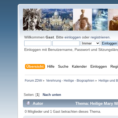
Willkommen
Gast
. Bitte
einloggen
oder
registrieren
.
Einloggen mit Benutzername, Passwort und Sitzungslä
Übersicht
Hilfe
Suche
Kalender
Einloggen
Regi
Forum ZDW
»
Verehrung - Heilige - Biographien
»
Heilige und 
Seiten: [
1
]
Nach unten
Autor
Thema: Heilige Mary Wa
0 Mitglieder und 1 Gast betrachten dieses Thema.