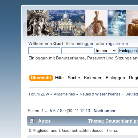
Willkommen
Gast
. Bitte
einloggen
oder
registrieren
.
Einloggen mit Benutzername, Passwort und Sitzungslä
Übersicht
Hilfe
Suche
Kalender
Einloggen
Regi
Forum ZDW
»
Allgemeines
»
Neues & Wissenswertes
»
Deutsch
Seiten:
1
...
5
6
7
8
9
[
10
]
11
12
13
Nach unten
Autor
Thema: Deutschland pro
0 Mitglieder und 1 Gast betrachten dieses Thema.