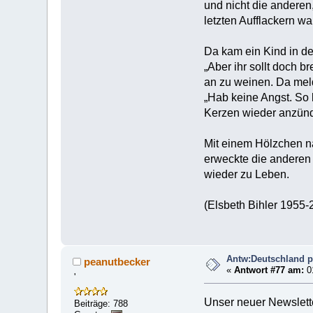
und nicht die anderen,
letzten Aufflackern wa
Da kam ein Kind in d
„Aber ihr sollt doch b
an zu weinen. Da meld
„Hab keine Angst. So 
Kerzen wieder anzün
Mit einem Hölzchen n
erweckte die anderen 
wieder zu Leben.
(Elsbeth Bihler 1955
Antw:Deutschland pr
peanutbecker
«
Antwort #77 am:
0
'
Unser neuer Newsletter
Beiträge: 788