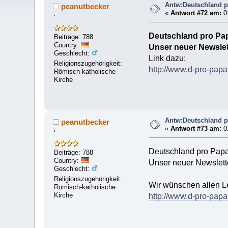
Antw:Deutschland pr
peanutbecker
«
Antwort #72 am:
01
'
Deutschland pro Pa
Beiträge: 788
Country:
Unser neuer Newslett
Geschlecht:
Link dazu:
Religionszugehörigkeit:
http://www.d-pro-pap
Römisch-katholische
Kirche
Antw:Deutschland pr
peanutbecker
«
Antwort #73 am:
0
'
Deutschland pro Pap
Beiträge: 788
Country:
Unser neuer Newsletter
Geschlecht:
Religionszugehörigkeit:
Wir wünschen allen Le
Römisch-katholische
Kirche
http://www.d-pro-pap