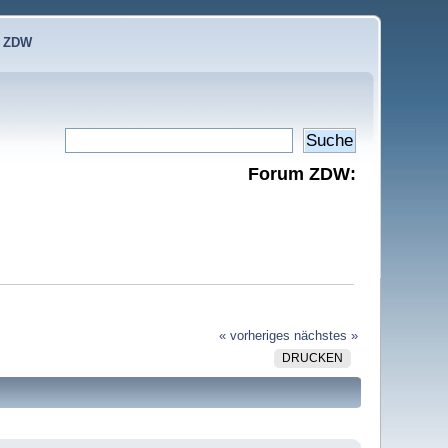
e ZDW
Forum ZDW:
« vorheriges
nächstes »
DRUCKEN