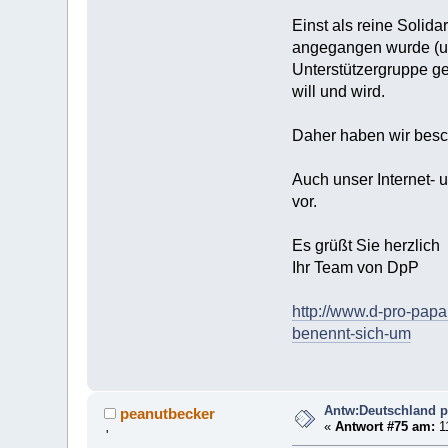
Einst als reine Solid
angegangen wurde (und
Unterstützergruppe ge
will und wird.
Daher haben wir besc
Auch unser Internet- u
vor.
Es grüßt Sie herzlich
Ihr Team von DpP
http://www.d-pro-pap
benennt-sich-um
Antw:Deutschland pr
peanutbecker
«
Antwort #75 am:
1
'