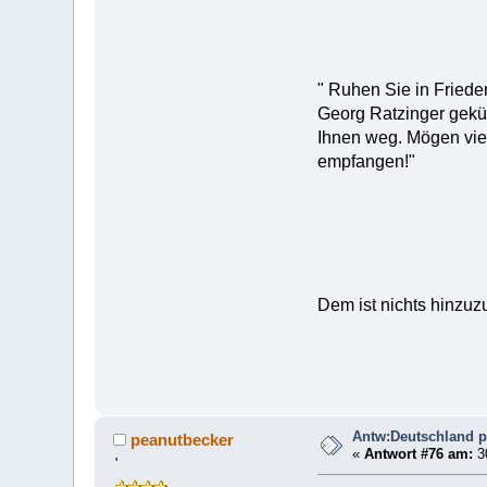
" Ruhen Sie in Friede
Georg Ratzinger geküm
Ihnen weg. Mögen viel
empfangen!"
Dem ist nichts hinzuzu
Antw:Deutschland pr
peanutbecker
«
Antwort #76 am:
3
'