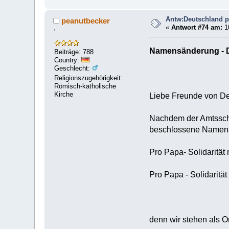
Antw:Deutschland pr
peanutbecker
«
Antwort #74 am:
1
'
Namensänderung - D
Beiträge: 788
Country:
Geschlecht:
Religionszugehörigkeit:
Römisch-katholische
Kirche
Liebe Freunde von De
Nachdem der Amtsschim
beschlossene Namensä
Pro Papa- Solidarität
Pro Papa - Solidarität
denn wir stehen als Or