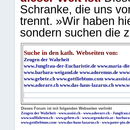
Schranke, die uns vo
trennt. »Wir haben hi
sondern suchen die z
Suche in den kath. Webseiten von:
Zeugen der Wahrheit
www.Jungfrau-der-Eucharistie.de
www.maria-die
www.barbara-weigand.de
www.adoremus.de
www.
www.gebete.ch
www.gottliebtuns.com
www.assisi.
www.adorare.ch
www.das-haus-lazarus.ch
www.wa
Dieses Forum ist mit folgenden Webseiten verlinkt
Zeugen der Wahrheit
-
www.assisi.ch
-
www.adorare.ch
-
Jungfrau.d
www.wallfahrten.ch
-
www.gebete.ch
-
www.segenskreis.at
-
barbara
www.gottliebtuns.com
-
www.das-haus-lazarus.ch
-
www.pater-pio.de