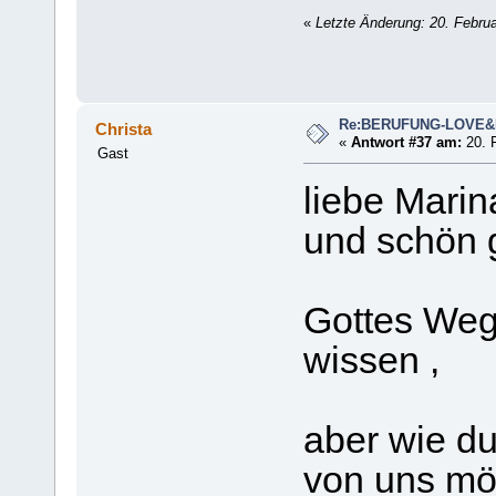
«
Letzte Änderung: 20. Febru
Re:BERUFUNG-LOVE
Christa
«
Antwort #37 am:
20. F
Gast
liebe Marin
und schön 
Gottes Weg
wissen ,
aber wie d
von uns möc