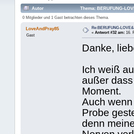
Autor
Thema: BERUFUNG-LOVE&
0 Mitglieder und 1 Gast betrachten dieses Thema.
Re:BERUFUNG-LOVE
LoveAndPray85
«
Antwort #32 am:
16. F
Gast
Danke, lieb
Ich weiß au
außer dass 
Moment.
Auch wenn d
Probe geste
denn meine 