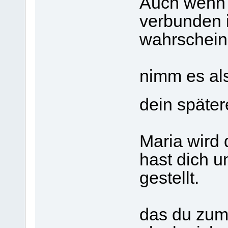
Auch wenn 
verbunden i
wahrscheinl
nimm es al
dein späte
Maria wird 
hast dich u
gestellt.
das du zum 