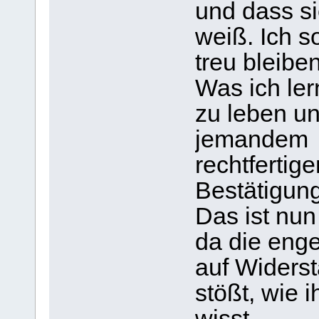
und dass s
weiß. Ich s
treu bleiben
Was ich ler
zu leben un
jemandem
rechtfertig
Bestätigun
Das ist nun
da die eng
auf Widers
stößt, wie i
wisst.