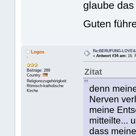
glaube das 
Guten führ
Re:BERUFUNG-LOVE
Logos
«
Antwort #34 am:
16. F
'
Zitat
Beiträge: 289
Country:
Religionszugehörigkeit:
denn meine 
Römisch-katholische
Kirche
Nerven verl
meine Ents
mitteilte...
dass meine 