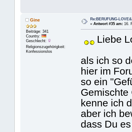
Re:BERUFUNG-LOVE
Gine
«
Antwort #35 am:
16. F
Beiträge: 341
Country:
Liebe L
Geschlecht:
Religionszugehörigkeit:
Konfessionslos
als ich so d
hier im For
so ein "Gefü
Gemischte G
kenne ich 
aber ich be
dass Du es 