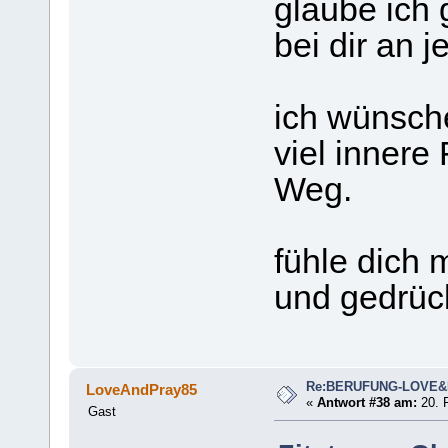
glaube ich 
bei dir an 
ich wünsche
viel innere
Weg.
fühle dich
und gedrüc
Re:BERUFUNG-LOVE
LoveAndPray85
«
Antwort #38 am:
20. F
Gast