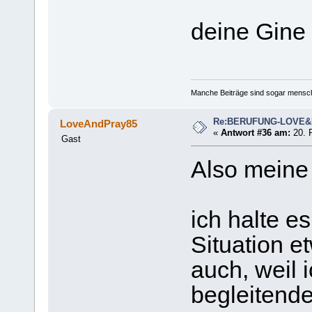
deine Gine
Manche Beiträge sind sogar mensche
Re:BERUFUNG-LOVE
LoveAndPray85
«
Antwort #36 am:
20. F
Gast
Also meine
ich halte e
Situation e
auch, weil 
begleitende