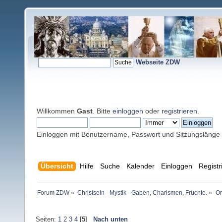
Webseite ZDW
Willkommen
Gast
. Bitte
einloggen
oder
registrieren
.
Einloggen mit Benutzername, Passwort und Sitzungslänge
Übersicht
Hilfe
Suche
Kalender
Einloggen
Registr
Forum ZDW
»
Christsein - Mystik - Gaben, Charismen, Früchte.
»
Or
Seiten:
1
2
3
4
[
5
]
Nach unten