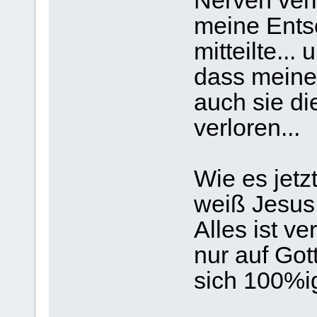
Nerven verlo
meine Ents
mitteilte... 
dass meine 
auch sie d
verloren...
Wie es jetzt
weiß Jesus 
Alles ist v
nur auf Got
sich 100%ig