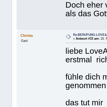
Doch eher v
als das Got
Re:BERUFUNG-LOVE
Christa
«
Antwort #33 am:
16. F
Gast
liebe LoveA
erstmal ric
fühle dich 
genommen u
das tut mir 