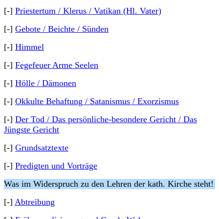
[-]
Priestertum / Klerus / Vatikan (Hl. Vater)
[-]
Gebote / Beichte / Sünden
[-]
Himmel
[-]
Fegefeuer Arme Seelen
[-]
Hölle / Dämonen
[-]
Okkulte Behaftung / Satanismus / Exorzismus
[-]
Der Tod / Das persönliche-besondere Gericht / Das
Jüngste Gericht
[-]
Grundsatztexte
[-]
Predigten und Vorträge
Was im Widerspruch zu den Lehren der kath. Kirche steht!
[-]
Abtreibung