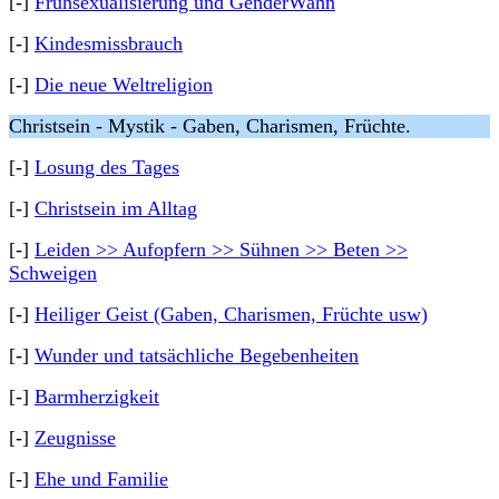
[-]
Frühsexualisierung und GenderWahn
[-]
Kindesmissbrauch
[-]
Die neue Weltreligion
Christsein - Mystik - Gaben, Charismen, Früchte.
[-]
Losung des Tages
[-]
Christsein im Alltag
[-]
Leiden >> Aufopfern >> Sühnen >> Beten >>
Schweigen
[-]
Heiliger Geist (Gaben, Charismen, Früchte usw)
[-]
Wunder und tatsächliche Begebenheiten
[-]
Barmherzigkeit
[-]
Zeugnisse
[-]
Ehe und Familie