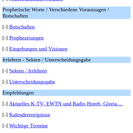
Prophetische Worte / Verschiedene Voraussagen /
Botschaften
[-]
Botschaften
[-]
Prophezeiungen
[-]
Eingebungen und Visionen
Irrlehren - Sekten / Unterscheidungsgabe
[-]
Sekten / Irrlehren
[-]
Unterscheidungsgabe
Empfehlungen
[-]
Aktuelles K-TV- EWTN und Radio Horeb, Gloria....
[-]
Kalenderereignisse
[-]
Wichtige Termine