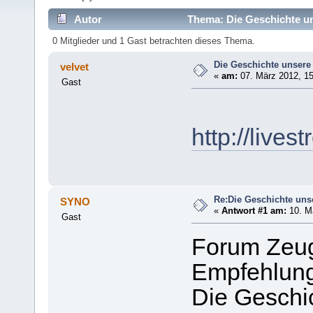
Autor
Thema: Die Geschichte un
0 Mitglieder und 1 Gast betrachten dieses Thema.
Die Geschichte unsere
velvet
«
am:
07. März 2012, 15
Gast
http://lives
Re:Die Geschichte uns
SYNO
«
Antwort #1 am:
10. Mä
Gast
Forum Zeug
Empfehlung
Die Geschi