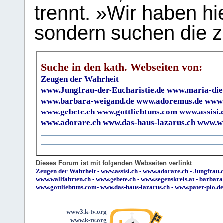
trennt. »Wir haben hi
sondern suchen die z
Suche in den kath. Webseiten von:
Zeugen der Wahrheit
www.Jungfrau-der-Eucharistie.de
www.maria-die
www.barbara-weigand.de
www.adoremus.de
www.
www.gebete.ch
www.gottliebtuns.com
www.assisi.
www.adorare.ch
www.das-haus-lazarus.ch
www.wa
Dieses Forum ist mit folgenden Webseiten verlinkt
Zeugen der Wahrheit
-
www.assisi.ch
-
www.adorare.ch
-
Jungfrau.d
www.wallfahrten.ch
-
www.gebete.ch
-
www.segenskreis.at
-
barbara
www.gottliebtuns.com
-
www.das-haus-lazarus.ch
-
www.pater-pio.de
www3.k-tv.org
www.k-tv.org