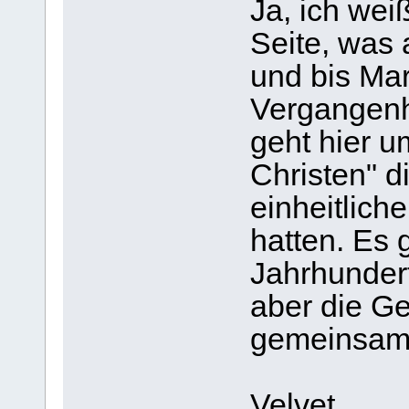
Ja, ich wei
Seite, was 
und bis Ma
Vergangenh
geht hier u
Christen" d
einheitlich
hatten. Es 
Jahrhundert
aber die Ge
gemeinsam
Velvet