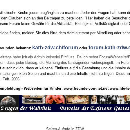
tholische Kirche jedem zugänglich zu machen. Jeder der Fragen hat, kann di
den Glauben sich an den Beiträgen zu beteiligen. "Hier haben die Besucher d
sem Forum keine Gewähr für die Aktualität, Richtigkeit, Vollständigkeit oder Q
he finden, melden Sie dies bitte dem Administrator per Mitteilung oder schr
kath-zdw.ch/forum
forum.kath-zdw.
Freunden bekannt:
oder
eiträge habe ich als Admin keinerlei Einfluss. Da ich nebst Forum/Webseite/
wissen, dass jeder Beitrag, die Meinung des Eintragenden widerspiegelt. Im Fo
usdrücklich, dass er keinerlei Einfluss auf die Gestaltung und die Inhalte d
en aller gelinkten Seiten und macht sich diese Inhalte nicht zu Eigen.
Diese Er
n.
Feb. 2006
empfehlung - Webseiten für Kinder:
www.freunde-von-net.net
www.life-te
Seiten-Aufrufe in ZDW