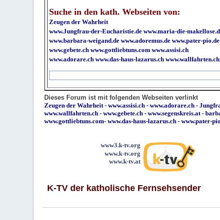
Suche in den kath. Webseiten von:
Zeugen der Wahrheit
www.Jungfrau-der-Eucharistie.de
www.maria-die-makellose.d
www.barbara-weigand.de
www.adoremus.de
www.pater-pio.de
www.gebete.ch
www.gottliebtuns.com
www.assisi.ch
www.adorare.ch
www.das-haus-lazarus.ch
www.wallfahrten.ch
Dieses Forum ist mit folgenden Webseiten verlinkt
Zeugen der Wahrheit
-
www.assisi.ch
-
www.adorare.ch
-
Jungfra
www.wallfahrten.ch
-
www.gebete.ch
-
www.segenskreis.at
-
barb
www.gottliebtuns.com
-
www.das-haus-lazarus.ch
-
www.pater-pi
www3.k-tv.org
www.k-tv.org
www.k-tv.at
K-TV der katholische Fernsehsender