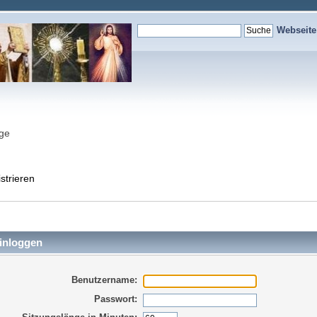
Webseit
nge
strieren
inloggen
Benutzername:
Passwort: