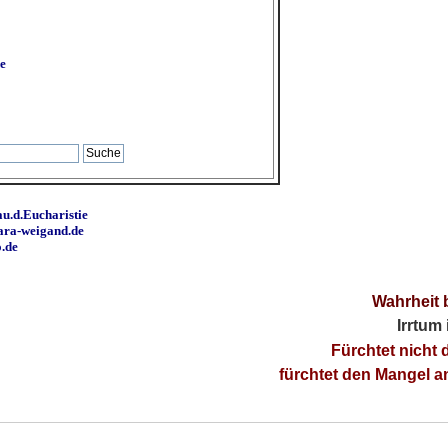
e
u.d.Eucharistie
ara-weigand.de
o.de
Wahrheit 
Irrtum
Fürchtet nicht 
fürchtet den Mangel 