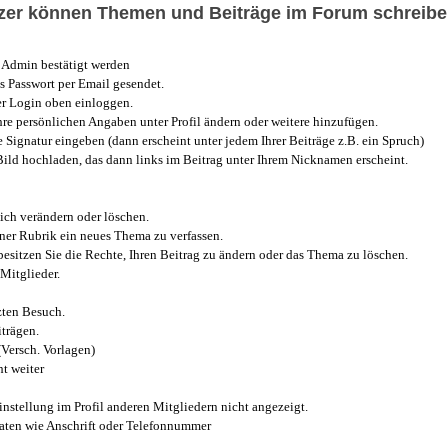
utzer können Themen und Beiträge im Forum schreibe
Admin bestätigt werden
 Passwort per Email gesendet.
r Login oben einloggen.
e persönlichen Angaben unter Profil ändern oder weitere hinzufügen.
e Signatur eingeben (dann erscheint unter jedem Ihrer Beiträge z.B. ein Spruch)
 Bild hochladen, das dann links im Beitrag unter Ihrem Nicknamen erscheint.
ich verändern oder löschen.
iner Rubrik ein neues Thema zu verfassen.
esitzen Sie die Rechte, Ihren Beitrag zu ändern oder das Thema zu löschen.
Mitglieder.
zten Besuch.
trägen.
(Versch. Vorlagen)
t weiter
instellung im Profil anderen Mitgliedern nicht angezeigt.
aten wie Anschrift oder Telefonnummer