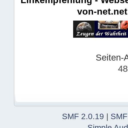
von-net.net
Seiten-
48
SMF 2.0.19
|
SMF
Simple Aud