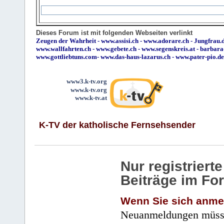
Dieses Forum ist mit folgenden Webseiten verlinkt
Zeugen der Wahrheit
-
www.assisi.ch
-
www.adorare.ch
-
Jungfrau.d
www.wallfahrten.ch
-
www.gebete.ch
-
www.segenskreis.at
-
barbara
www.gottliebtuns.com
-
www.das-haus-lazarus.ch
-
www.pater-pio.de
www3.k-tv.org
www.k-tv.org
www.k-tv.at
K-TV der katholische Fernsehsender
Nur registrier
Beiträge im Fo
Wenn Sie sich anme
Neuanmeldungen müsse