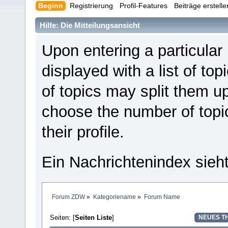
Beginn
Registrierung
Profil-Features
Beiträge erstell
Hilfe: Die Mitteilungsansicht
Upon entering a particular
displayed with a list of to
of topics may split them 
choose the number of topi
their profile.
Ein Nachrichtenindex sieh
Forum ZDW
»
Kategoriename
»
Forum Name
Seiten: [
Seiten Liste
]
NEUES T