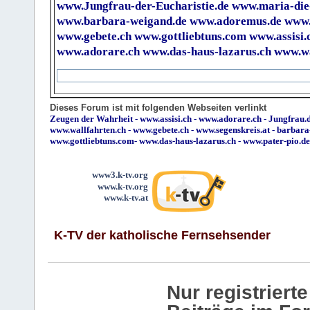
www.Jungfrau-der-Eucharistie.de
www.maria-die
www.barbara-weigand.de
www.adoremus.de
www.
www.gebete.ch
www.gottliebtuns.com
www.assisi.
www.adorare.ch
www.das-haus-lazarus.ch
www.wa
Dieses Forum ist mit folgenden Webseiten verlinkt
Zeugen der Wahrheit
-
www.assisi.ch
-
www.adorare.ch
-
Jungfrau.d
www.wallfahrten.ch
-
www.gebete.ch
-
www.segenskreis.at
-
barbara
www.gottliebtuns.com
-
www.das-haus-lazarus.ch
-
www.pater-pio.de
www3.k-tv.org
www.k-tv.org
www.k-tv.at
K-TV der katholische Fernsehsender
Nur registrier