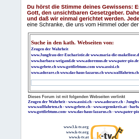
Du hörst die Stimme deines Gewissens: Es 
Gott, den unsichtbaren Gesetzgeber. Daher
und daß wir einmal gerichtet werden. Jeder
eine Schranke, die uns vom Himmel oder der H
Suche in den kath. Webseiten von:
Zeugen der Wahrheit
www.Jungfrau-der-Eucharistie.de
www.maria-die-makellose.d
www.barbara-weigand.de
www.adoremus.de
www.pater-pio.de
www.gebete.ch
www.gottliebtuns.com
www.assisi.ch
www.adorare.ch
www.das-haus-lazarus.ch
www.wallfahrten.ch
Dieses Forum ist mit folgenden Webseiten verlinkt
Zeugen der Wahrheit
-
www.assisi.ch
-
www.adorare.ch
-
Jungfra
www.wallfahrten.ch
-
www.gebete.ch
-
www.segenskreis.at
-
barb
www.gottliebtuns.com
-
www.das-haus-lazarus.ch
-
www.pater-pi
www3.k-tv.org
www.k-tv.org
www.k-tv.at