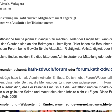
(Versch. Vorlagen)
t weiter
instellung im Profil anderen Mitgliedern nicht angezeigt.
aten wie Anschrift oder Telefonnummer
tholische Kirche jedem zugänglich zu machen. Jeder der Fragen hat, kann di
den Glauben sich an den Beiträgen zu beteiligen. "Hier haben die Besucher d
sem Forum keine Gewähr für die Aktualität, Richtigkeit, Vollständigkeit oder Q
he finden, melden Sie dies bitte dem Administrator per Mitteilung oder schr
kath-zdw.ch/forum
forum.kath-zdw.
Freunden bekannt:
oder
eiträge habe ich als Admin keinerlei Einfluss. Da ich nebst Forum/Webseite/
wissen, dass jeder Beitrag, die Meinung des Eintragenden widerspiegelt. Im Fo
usdrücklich, dass er keinerlei Einfluss auf die Gestaltung und die Inhalte d
en aller gelinkten Seiten und macht sich diese Inhalte nicht zu Eigen.
Diese Er
n.
Feb. 2006
empfehlung - Webseiten für Kinder:
www.freunde-von-net.net
www.life-te