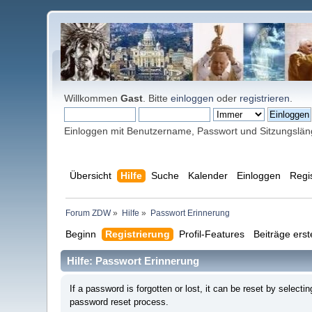
Willkommen
Gast
. Bitte
einloggen
oder
registrieren
.
Einloggen mit Benutzername, Passwort und Sitzungslä
Übersicht
Hilfe
Suche
Kalender
Einloggen
Regi
Forum ZDW
»
Hilfe
»
Passwort Erinnerung
Beginn
Registrierung
Profil-Features
Beiträge erst
Hilfe: Passwort Erinnerung
If a password is forgotten or lost, it can be reset by selec
password reset process.