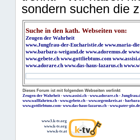
sondern suchen die z
Suche in den kath. Webseiten von:
Zeugen der Wahrheit
www.Jungfrau-der-Eucharistie.de
www.maria-die
www.barbara-weigand.de
www.adoremus.de
www.
www.gebete.ch
www.gottliebtuns.com
www.assisi.
www.adorare.ch
www.das-haus-lazarus.ch
www.wa
Dieses Forum ist mit folgenden Webseiten verlinkt
Zeugen der Wahrheit
-
www.assisi.ch
-
www.adorare.ch
-
Jungfrau.d
www.wallfahrten.ch
-
www.gebete.ch
-
www.segenskreis.at
-
barbara
www.gottliebtuns.com
-
www.das-haus-lazarus.ch
-
www.pater-pio.de
www3.k-tv.org
www.k-tv.org
www.k-tv.at