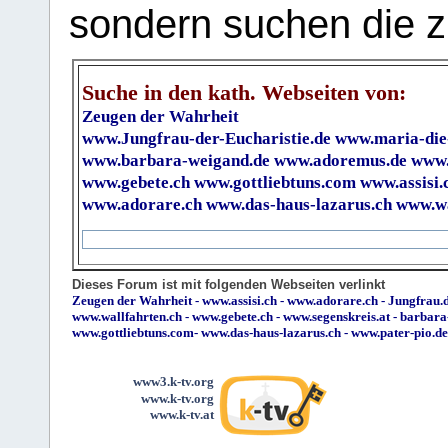
sondern suchen die z
Suche in den kath. Webseiten von:
Zeugen der Wahrheit
www.Jungfrau-der-Eucharistie.de
www.maria-die
www.barbara-weigand.de
www.adoremus.de
www.
www.gebete.ch
www.gottliebtuns.com
www.assisi.
www.adorare.ch
www.das-haus-lazarus.ch
www.wa
Dieses Forum ist mit folgenden Webseiten verlinkt
Zeugen der Wahrheit
-
www.assisi.ch
-
www.adorare.ch
-
Jungfrau.d
www.wallfahrten.ch
-
www.gebete.ch
-
www.segenskreis.at
-
barbara
www.gottliebtuns.com
-
www.das-haus-lazarus.ch
-
www.pater-pio.de
www3.k-tv.org
www.k-tv.org
www.k-tv.at