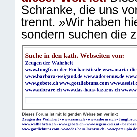
Schranke, die uns vo
trennt. »Wir haben hi
sondern suchen die z
Suche in den kath. Webseiten von:
Zeugen der Wahrheit
www.Jungfrau-der-Eucharistie.de
www.maria-die
www.barbara-weigand.de
www.adoremus.de
www.
www.gebete.ch
www.gottliebtuns.com
www.assisi.
www.adorare.ch
www.das-haus-lazarus.ch
www.wa
Dieses Forum ist mit folgenden Webseiten verlinkt
Zeugen der Wahrheit
-
www.assisi.ch
-
www.adorare.ch
-
Jungfrau.d
www.wallfahrten.ch
-
www.gebete.ch
-
www.segenskreis.at
-
barbara
www.gottliebtuns.com
-
www.das-haus-lazarus.ch
-
www.pater-pio.de