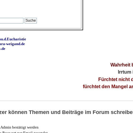
u.d.Eucharistie
ara-weigand.de
o.de
Wahrheit 
Irrtum
Fürchtet nicht 
fürchtet den Mangel 
utzer können Themen und Beiträge im Forum schreibe
Admin bestätigt werden
 Passwort per Email gesendet.