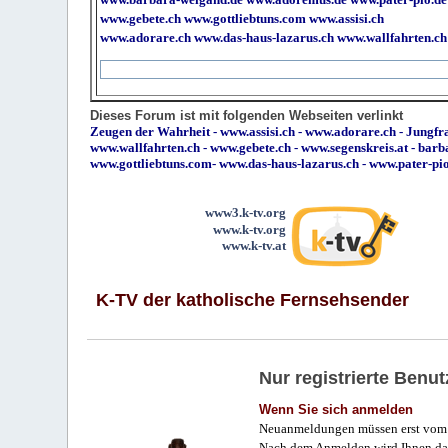
www.gebete.ch
www.gottliebtuns.com
www.assisi.ch
www.adorare.ch
www.das-haus-lazarus.ch
www.wallfahrten.ch
Dieses Forum ist mit folgenden Webseiten verlinkt
Zeugen der Wahrheit
-
www.assisi.ch
-
www.adorare.ch
-
Jungfra
www.wallfahrten.ch
-
www.gebete.ch
-
www.segenskreis.at
-
barb
www.gottliebtuns.com
-
www.das-haus-lazarus.ch
-
www.pater-pi
www3.k-tv.org
www.k-tv.org
www.k-tv.at
K-TV der katholische Fernsehsender
Nur registrierte Ben
Wenn Sie sich anmelden
Neuanmeldungen müssen erst vom 
Nach dem Anmelden wird Ihnen das