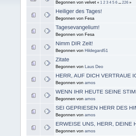
Begonnen von velvet
«
1
2
3
4
5
6
...
226
»
Heiliger des Tages!
Begonnen von Fesa
Tagesevangelium!
Begonnen von Fesa
Nimm DIR Zeit!
Begonnen von
Hildegard51
Zitate
Begonnen von
Laus Deo
HERR, AUF DICH VERTRAUE I
Begonnen von
amos
WENN IHR HEUTE SEINE STI
Begonnen von
amos
SEI GEPRIESEN HERR DES H
Begonnen von
amos
ERWEISE UNS, HERR, DEINE 
Begonnen von
amos