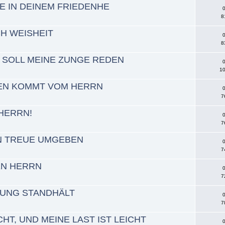
E IN DEINEM FRIEDENHE
0
8
CH WEISHEIT
0
8
 SOLL MEINE ZUNGE REDEN
0
10
EN KOMMT VOM HERRN
0
7
 HERRN!
0
7
ON TREUE UMGEBEN
0
7
EN HERRN
0
7
HUNG STANDHÄLT
0
7
HT, UND MEINE LAST IST LEICHT
0