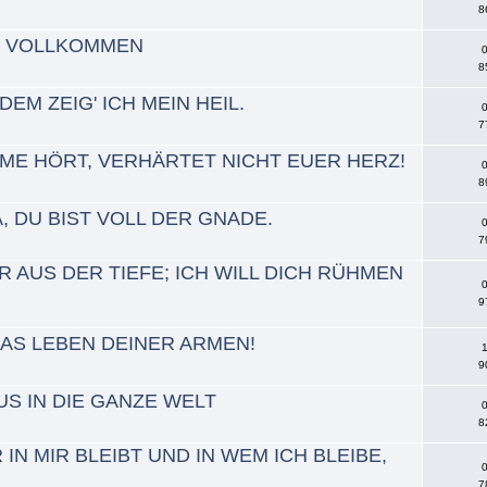
8
T VOLLKOMMEN
0
8
EM ZEIG' ICH MEIN HEIL.
0
7
MME HÖRT, VERHÄRTET NICHT EUER HERZ!
0
8
, DU BIST VOLL DER GNADE.
0
7
 AUS DER TIEFE; ICH WILL DICH RÜHMEN
0
9
DAS LEBEN DEINER ARMEN!
1
9
S IN DIE GANZE WELT
0
8
 IN MIR BLEIBT UND IN WEM ICH BLEIBE,
0
7