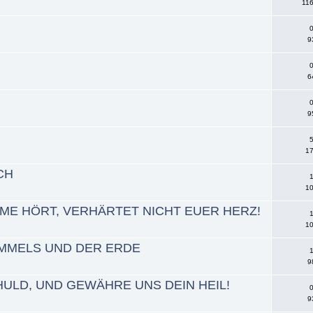
116
0
9
0
6
0
9
5
17
CH
1
10
MME HÖRT, VERHÄRTET NICHT EUER HERZ!
1
10
IMMELS UND DER ERDE
1
9
HULD, UND GEWÄHRE UNS DEIN HEIL!
0
9