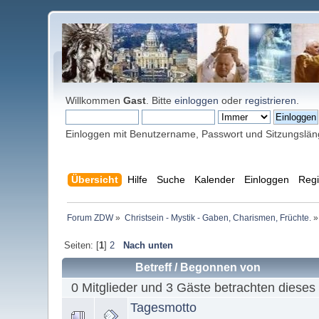
Willkommen
Gast
. Bitte
einloggen
oder
registrieren
.
Einloggen mit Benutzername, Passwort und Sitzungslä
Übersicht
Hilfe
Suche
Kalender
Einloggen
Regi
Forum ZDW
»
Christsein - Mystik - Gaben, Charismen, Früchte.
»
Seiten: [
1
]
2
Nach unten
Betreff
/
Begonnen von
0 Mitglieder und 3 Gäste betrachten dieses
Tagesmotto