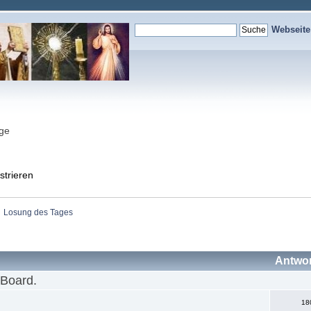
Webseit
nge
strieren
Losung des Tages
Antwo
 Board.
18