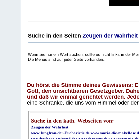
Suche
in den Seiten
Zeugen der Wahrheit
Wenn Sie nur ein Wort suchen, sollte es nicht links in der Me
Die Menüs sind auf jeder Seite vorhanden.
.
Du hörst die Stimme deines Gewissens: Es 
Gott, den unsichtbaren Gesetzgeber. Daher
und daß wir einmal gerichtet werden. Jeder
eine Schranke, die uns vom Himmel oder der H
Suche in den kath. Webseiten von:
Zeugen der Wahrheit
www.Jungfrau-der-Eucharistie.de
www.maria-die-makellose.d
www.barbara-weigand.de
www.adoremus.de
www.pater-pio.de