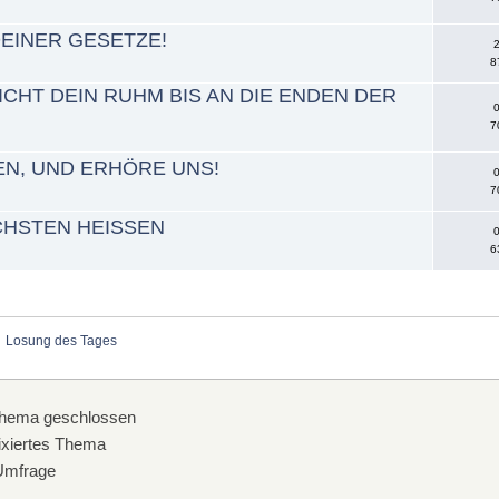
DEINER GESETZE!
2
8
ICHT DEIN RUHM BIS AN DIE ENDEN DER
0
7
EN, UND ERHÖRE UNS!
0
7
CHSTEN HEISSEN
0
6
Losung des Tages
hema geschlossen
xiertes Thema
mfrage