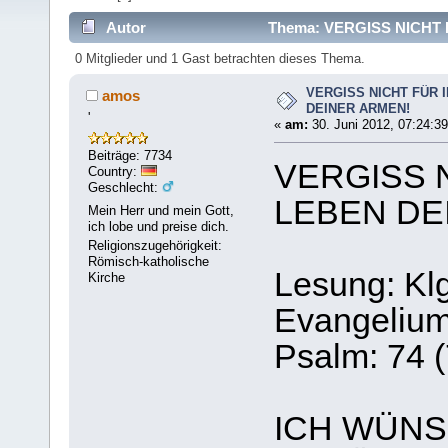
Autor
Thema: VERGISS NICHT 
0 Mitglieder und 1 Gast betrachten dieses Thema.
VERGISS NICHT FÜR 
amos
DEINER ARMEN!
'
«
am:
30. Juni 2012, 07:24:39
Beiträge: 7734
VERGISS 
Country:
Geschlecht:
LEBEN DE
Mein Herr und mein Gott,
ich lobe und preise dich.
Religionszugehörigkeit:
Römisch-katholische
Lesung: Klg
Kirche
Evangelium:
Psalm: 74 (
ICH WÜNS