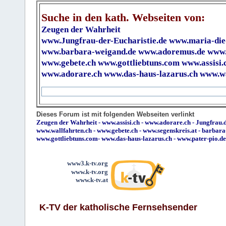
Suche in den kath. Webseiten von:
Zeugen der Wahrheit
www.Jungfrau-der-Eucharistie.de
www.maria-die
www.barbara-weigand.de
www.adoremus.de
www.
www.gebete.ch
www.gottliebtuns.com
www.assisi.
www.adorare.ch
www.das-haus-lazarus.ch
www.wa
Dieses Forum ist mit folgenden Webseiten verlinkt
Zeugen der Wahrheit
-
www.assisi.ch
-
www.adorare.ch
-
Jungfrau.d
www.wallfahrten.ch
-
www.gebete.ch
-
www.segenskreis.at
-
barbara
www.gottliebtuns.com
-
www.das-haus-lazarus.ch
-
www.pater-pio.de
www3.k-tv.org
www.k-tv.org
www.k-tv.at
K-TV der katholische Fernsehsender