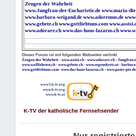
Zeugen der Wahrheit
www.Jungfrau-der-Eucharistie.de
www.maria-die
www.barbara-weigand.de
www.adoremus.de
www.
www.gebete.ch
www.gottliebtuns.com
www.assisi.
www.adorare.ch
www.das-haus-lazarus.ch
www.wa
Dieses Forum ist mit folgenden Webseiten verlinkt
Zeugen der Wahrheit
-
www.assisi.ch
-
www.adorare.ch
-
Jungfrau.d
www.wallfahrten.ch
-
www.gebete.ch
-
www.segenskreis.at
-
barbara
www.gottliebtuns.com
-
www.das-haus-lazarus.ch
-
www.pater-pio.de
www3.k-tv.org
www.k-tv.org
www.k-tv.at
K-TV der katholische Fernsehsender
Nur registrier