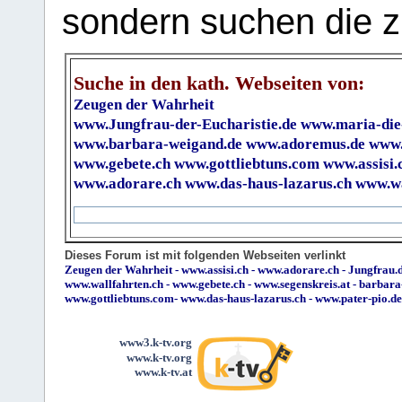
sondern suchen die z
Suche in den kath. Webseiten von:
Zeugen der Wahrheit
www.Jungfrau-der-Eucharistie.de
www.maria-die
www.barbara-weigand.de
www.adoremus.de
www.
www.gebete.ch
www.gottliebtuns.com
www.assisi.
www.adorare.ch
www.das-haus-lazarus.ch
www.wa
Dieses Forum ist mit folgenden Webseiten verlinkt
Zeugen der Wahrheit
-
www.assisi.ch
-
www.adorare.ch
-
Jungfrau.d
www.wallfahrten.ch
-
www.gebete.ch
-
www.segenskreis.at
-
barbara
www.gottliebtuns.com
-
www.das-haus-lazarus.ch
-
www.pater-pio.de
www3.k-tv.org
www.k-tv.org
www.k-tv.at