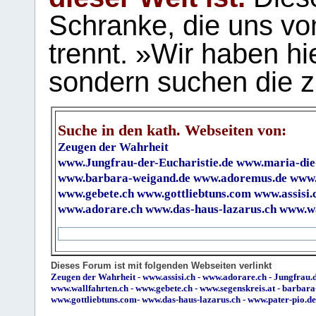
Schranke, die uns vo
trennt. »Wir haben hi
sondern suchen die z
Suche in den kath. Webseiten von:
Zeugen der Wahrheit
www.Jungfrau-der-Eucharistie.de
www.maria-die
www.barbara-weigand.de
www.adoremus.de
www.
www.gebete.ch
www.gottliebtuns.com
www.assisi.
www.adorare.ch
www.das-haus-lazarus.ch
www.wa
Dieses Forum ist mit folgenden Webseiten verlinkt
Zeugen der Wahrheit
-
www.assisi.ch
-
www.adorare.ch
-
Jungfrau.d
www.wallfahrten.ch
-
www.gebete.ch
-
www.segenskreis.at
-
barbara
www.gottliebtuns.com
-
www.das-haus-lazarus.ch
-
www.pater-pio.de