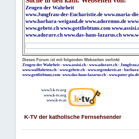
Suche in den kath. Webseiten von:
Zeugen der Wahrheit
www.Jungfrau-der-Eucharistie.de
www.maria-die
www.barbara-weigand.de
www.adoremus.de
www.
www.gebete.ch
www.gottliebtuns.com
www.assisi.
www.adorare.ch
www.das-haus-lazarus.ch
www.wa
Dieses Forum ist mit folgenden Webseiten verlinkt
Zeugen der Wahrheit
-
www.assisi.ch
-
www.adorare.ch
-
Jungfrau.d
www.wallfahrten.ch
-
www.gebete.ch
-
www.segenskreis.at
-
barbara
www.gottliebtuns.com
-
www.das-haus-lazarus.ch
-
www.pater-pio.de
www3.k-tv.org
www.k-tv.org
www.k-tv.at
K-TV der katholische Fernsehsender