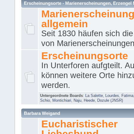
Erscheinungsorte - Marienerscheinungen, Erzengel Micha
Marienerscheinun
allgemein
Seit 1830 häufen sich die
von Marienerscheinungen 
Erscheinungsorte
In Unterforen aufgteilt. 
können weitere Orte hinz
werden.
Untergeordnete Boards
:
La Salette
,
Lourdes
,
Fatima
Schio
,
Montichiari
,
Naju
,
Heede
,
Dozule (JNSR)
Barbara Weigand
Eucharistischer
Liebesbund