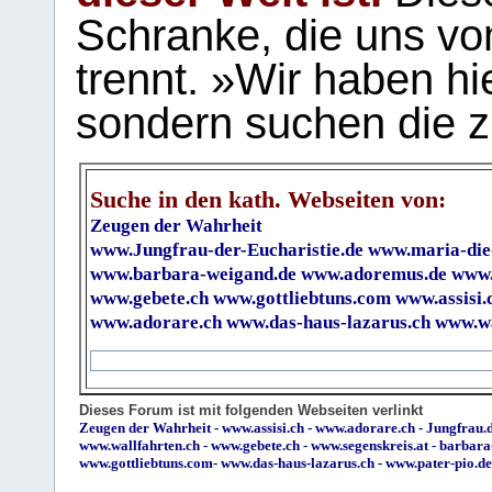
Schranke, die uns vo
trennt. »Wir haben hi
sondern suchen die z
Suche in den kath. Webseiten von:
Zeugen der Wahrheit
www.Jungfrau-der-Eucharistie.de
www.maria-die
www.barbara-weigand.de
www.adoremus.de
www.
www.gebete.ch
www.gottliebtuns.com
www.assisi.
www.adorare.ch
www.das-haus-lazarus.ch
www.wa
Dieses Forum ist mit folgenden Webseiten verlinkt
Zeugen der Wahrheit
-
www.assisi.ch
-
www.adorare.ch
-
Jungfrau.d
www.wallfahrten.ch
-
www.gebete.ch
-
www.segenskreis.at
-
barbara
www.gottliebtuns.com
-
www.das-haus-lazarus.ch
-
www.pater-pio.de