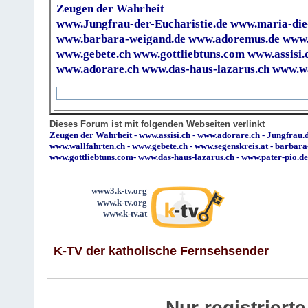
Zeugen der Wahrheit
www.Jungfrau-der-Eucharistie.de
www.maria-die
www.barbara-weigand.de
www.adoremus.de
www.
www.gebete.ch
www.gottliebtuns.com
www.assisi.
www.adorare.ch
www.das-haus-lazarus.ch
www.wa
Dieses Forum ist mit folgenden Webseiten verlinkt
Zeugen der Wahrheit
-
www.assisi.ch
-
www.adorare.ch
-
Jungfrau.d
www.wallfahrten.ch
-
www.gebete.ch
-
www.segenskreis.at
-
barbara
www.gottliebtuns.com
-
www.das-haus-lazarus.ch
-
www.pater-pio.de
www3.k-tv.org
www.k-tv.org
www.k-tv.at
K-TV der katholische Fernsehsender
Nur registrier