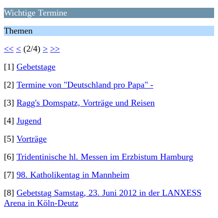
Wichtige Termine
Themen
<<
<
(2/4)
>
>>
[1]
Gebetstage
[2]
Termine von "Deutschland pro Papa" -
[3]
Ragg's Domspatz, Vorträge und Reisen
[4]
Jugend
[5]
Vorträge
[6]
Tridentinische hl. Messen im Erzbistum Hamburg
[7]
98. Katholikentag in Mannheim
[8]
Gebetstag Samstag, 23. Juni 2012 in der LANXESS
Arena in Köln-Deutz