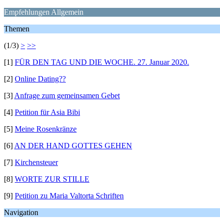
Empfehlungen Allgemein
Themen
(1/3)
>
>>
[1]
FÜR DEN TAG UND DIE WOCHE. 27. Januar 2020.
[2]
Online Dating??
[3]
Anfrage zum gemeinsamen Gebet
[4]
Petition für Asia Bibi
[5]
Meine Rosenkränze
[6]
AN DER HAND GOTTES GEHEN
[7]
Kirchensteuer
[8]
WORTE ZUR STILLE
[9]
Petition zu Maria Valtorta Schriften
Navigation