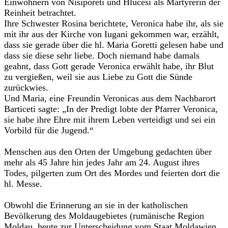
Einwohnern von Nisiporeti und Hlucesi als Märtyrerin der
Reinheit betrachtet.
Ihre Schwester Rosina berichtete, Veronica habe ihr, als sie
mit ihr aus der Kirche von Iugani gekommen war, erzählt,
dass sie gerade über die hl. Maria Goretti gelesen habe und
dass sie diese sehr liebe. Doch niemand habe damals
geahnt, dass Gott gerade Veronica erwählt habe, ihr Blut
zu vergießen, weil sie aus Liebe zu Gott die Sünde
zurückwies.
Und Maria, eine Freundin Veronicas aus dem Nachbarort
Barticeti sagte: „In der Predigt lobte der Pfarrer Veronica,
sie habe ihre Ehre mit ihrem Leben verteidigt und sei ein
Vorbild für die Jugend.“
Menschen aus den Orten der Umgebung gedachten über
mehr als 45 Jahre hin jedes Jahr am 24. August ihres
Todes, pilgerten zum Ort des Mordes und feierten dort die
hl. Messe.
Obwohl die Erinnerung an sie in der katholischen
Bevölkerung des Moldaugebietes (rumänische Region
Moldau, heute zur Unterscheidung vom Staat Moldawien