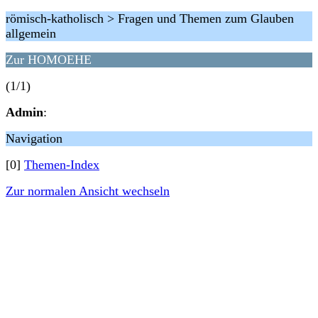
römisch-katholisch > Fragen und Themen zum Glauben
allgemein
Zur HOMOEHE
(1/1)
Admin
:
Navigation
[0]
Themen-Index
Zur normalen Ansicht wechseln