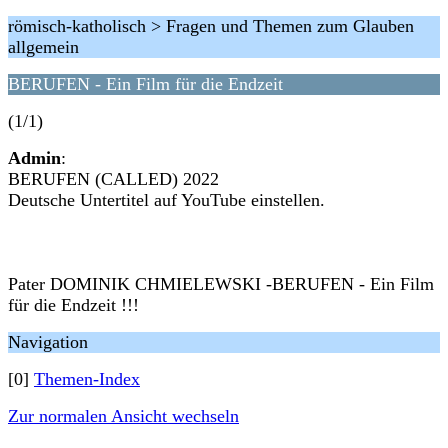
römisch-katholisch > Fragen und Themen zum Glauben
allgemein
BERUFEN - Ein Film für die Endzeit
(1/1)
Admin
:
BERUFEN (CALLED) 2022
Deutsche Untertitel auf YouTube einstellen.
Pater DOMINIK CHMIELEWSKI -BERUFEN - Ein Film
für die Endzeit !!!
Navigation
[0]
Themen-Index
Zur normalen Ansicht wechseln