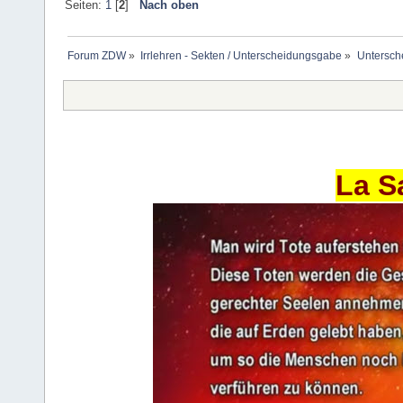
Seiten:
1
[
2
]
Nach oben
Forum ZDW
»
Irrlehren - Sekten / Unterscheidungsgabe
»
Untersch
La S