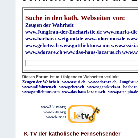
Suche in den kath. Webseiten von:
Zeugen der Wahrheit
www.Jungfrau-der-Eucharistie.de
www.maria-die
www.barbara-weigand.de
www.adoremus.de
www.
www.gebete.ch
www.gottliebtuns.com
www.assisi.
www.adorare.ch
www.das-haus-lazarus.ch
www.wa
Dieses Forum ist mit folgenden Webseiten verlinkt
Zeugen der Wahrheit
-
www.assisi.ch
-
www.adorare.ch
-
Jungfrau.d
www.wallfahrten.ch
-
www.gebete.ch
-
www.segenskreis.at
-
barbara
www.gottliebtuns.com
-
www.das-haus-lazarus.ch
-
www.pater-pio.de
www3.k-tv.org
www.k-tv.org
www.k-tv.at
K-TV der katholische Fernsehsender