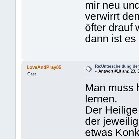
mir neu un
verwirrt de
öfter drauf 
dann ist es 
Re:Unterscheidung der
LoveAndPray85
«
Antwort #10 am:
23. J
Gast
Man muss h
lernen.
Der Heilige
der jeweili
etwas Konk