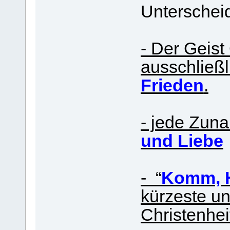
Unterscheid
- Der Geist 
ausschließl
Frieden
.
- jede Zun
und Liebe
- “
Komm, He
kürzeste un
Christenhei