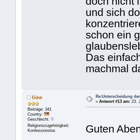
doch nicht 
und sich do
konzentrie
schon ein g
glaubensle
Das einfach
machmal d
Re:Unterscheidung der
Gine
«
Antwort #13 am:
23. J
Beiträge: 341
Country:
Geschlecht:
Religionszugehörigkeit:
Guten Aben
Konfessionslos