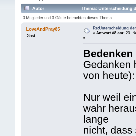
Autor
Thema: Unterscheidung de
0 Mitglieder und 3 Gäste betrachten dieses Thema.
Re:Unterscheidung der
LoveAndPray85
«
Antwort #8 am:
20. N
Gast
»
Bedenken 
Gedanken h
von heute):
Nur weil ei
wahr heraus
lange
nicht, dass