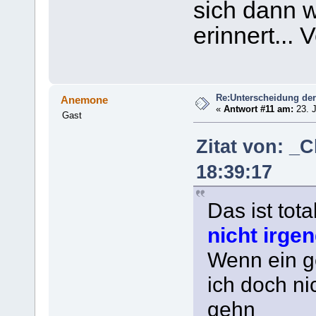
sich dann 
erinnert... 
Re:Unterscheidung der
Anemone
«
Antwort #11 am:
23. J
Gast
Zitat von: _
18:39:17
Das ist tota
nicht irge
Wenn ein ge
ich doch ni
gehn