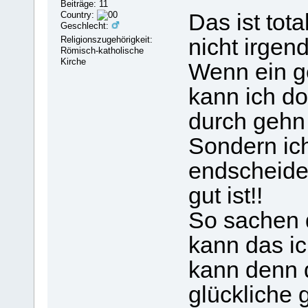
Beiträge: 11
Country:
Das ist tota
Geschlecht:
Religionszugehörigkeit:
nicht irgen
Römisch-katholische
Kirche
Wenn ein ge
kann ich do
durch gehn
Sondern ich
endscheiden
gut ist!!
So sachen 
kann das ic
kann denn 
glückliche 