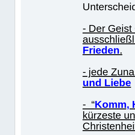
Unterscheid
- Der Geist 
ausschließl
Frieden
.
- jede Zun
und Liebe
- “
Komm, He
kürzeste un
Christenhei