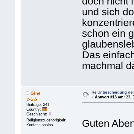
doch nicht 
und sich do
konzentrie
schon ein g
glaubensle
Das einfach
machmal d
Re:Unterscheidung der
Gine
«
Antwort #13 am:
23. J
Beiträge: 341
Country:
Geschlecht:
Religionszugehörigkeit:
Guten Aben
Konfessionslos