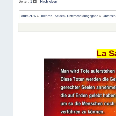
Seiten:
1
[
2
]
Nach oben
Forum ZDW
»
Irrlehren - Sekten / Unterscheidungsgabe
»
Untersch
La S