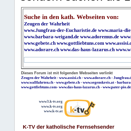
Suche in den kath. Webseiten von:
Zeugen der Wahrheit
www.Jungfrau-der-Eucharistie.de
www.maria-die
www.barbara-weigand.de
www.adoremus.de
www.
www.gebete.ch
www.gottliebtuns.com
www.assisi.
www.adorare.ch
www.das-haus-lazarus.ch
www.wa
Dieses Forum ist mit folgenden Webseiten verlinkt
Zeugen der Wahrheit
-
www.assisi.ch
-
www.adorare.ch
-
Jungfrau.d
www.wallfahrten.ch
-
www.gebete.ch
-
www.segenskreis.at
-
barbara
www.gottliebtuns.com
-
www.das-haus-lazarus.ch
-
www.pater-pio.de
www3.k-tv.org
www.k-tv.org
www.k-tv.at
K-TV der katholische Fernsehsender