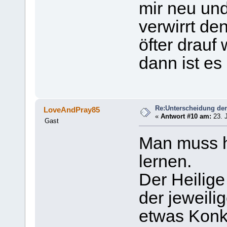
mir neu un
verwirrt de
öfter drauf 
dann ist es 
Re:Unterscheidung der
LoveAndPray85
«
Antwort #10 am:
23. J
Gast
Man muss h
lernen.
Der Heilige
der jeweili
etwas Konk