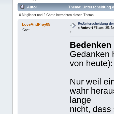
Autor
Thema: Unterscheidung de
0 Mitglieder und 2 Gäste betrachten dieses Thema.
Re:Unterscheidung der
LoveAndPray85
«
Antwort #8 am:
20. N
Gast
»
Bedenken 
Gedanken h
von heute):
Nur weil ei
wahr heraus
lange
nicht, dass