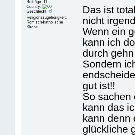
Beiträge: 11
Country:
Das ist tota
Geschlecht:
Religionszugehörigkeit:
nicht irgen
Römisch-katholische
Kirche
Wenn ein ge
kann ich do
durch gehn
Sondern ich
endscheiden
gut ist!!
So sachen 
kann das ic
kann denn 
glückliche 