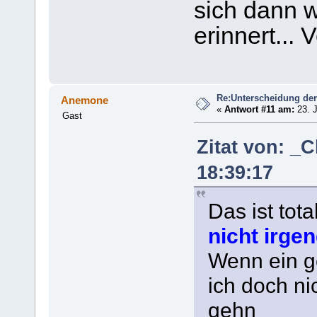
sich dann 
erinnert... 
Re:Unterscheidung der
Anemone
«
Antwort #11 am:
23. J
Gast
Zitat von: _
18:39:17
Das ist tota
nicht irge
Wenn ein ge
ich doch ni
gehn