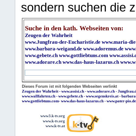
sondern suchen die z
Suche in den kath. Webseiten von:
Zeugen der Wahrheit
www.Jungfrau-der-Eucharistie.de
www.maria-die
www.barbara-weigand.de
www.adoremus.de
www.
www.gebete.ch
www.gottliebtuns.com
www.assisi.
www.adorare.ch
www.das-haus-lazarus.ch
www.wa
Dieses Forum ist mit folgenden Webseiten verlinkt
Zeugen der Wahrheit
-
www.assisi.ch
-
www.adorare.ch
-
Jungfrau.d
www.wallfahrten.ch
-
www.gebete.ch
-
www.segenskreis.at
-
barbara
www.gottliebtuns.com
-
www.das-haus-lazarus.ch
-
www.pater-pio.de
www3.k-tv.org
www.k-tv.org
www.k-tv.at