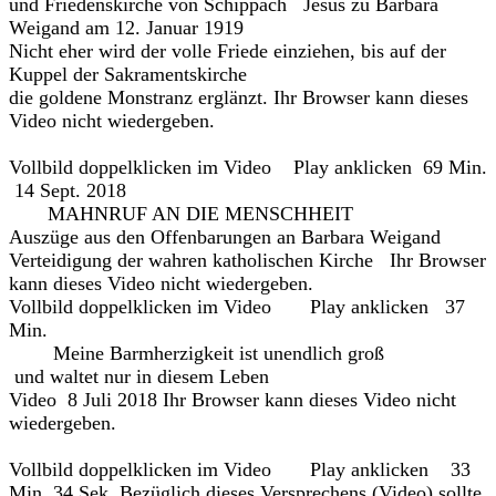
und Friedenskirche von Schippach Jesus zu Barbara
Weigand am 12. Januar 1919
Nicht eher wird der volle Friede einziehen, bis auf der
Kuppel der Sakramentskirche
die goldene Monstranz erglänzt. Ihr Browser kann dieses
Video nicht wiedergeben.
Vollbild doppelklicken im Video Play anklicken 69 Min.
14 Sept. 2018
MAHNRUF AN DIE MENSCHHEIT
Auszüge aus den Offenbarungen an Barbara Weigand
Verteidigung der wahren katholischen Kirche Ihr Browser
kann dieses Video nicht wiedergeben.
Vollbild doppelklicken im Video Play anklicken 37
Min.
Meine Barmherzigkeit ist unendlich groß
und waltet nur in diesem Leben
Video 8 Juli 2018 Ihr Browser kann dieses Video nicht
wiedergeben.
Vollbild doppelklicken im Video Play anklicken 33
Min. 34 Sek. Bezüglich dieses Versprechens (Video) sollte